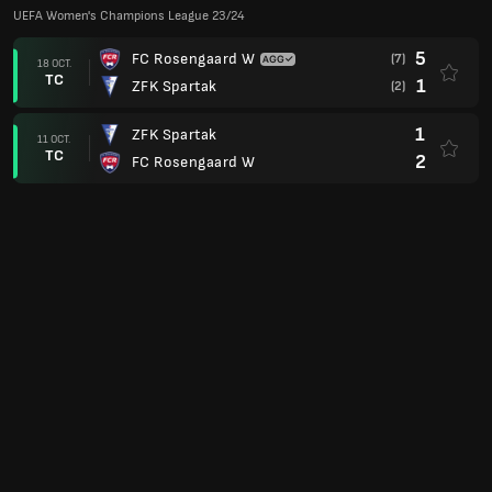
UEFA Women's Champions League 23/24
5
FC Rosengaard W
(7)
18 OCT.
TC
1
ZFK Spartak
(2)
1
ZFK Spartak
11 OCT.
TC
2
FC Rosengaard W