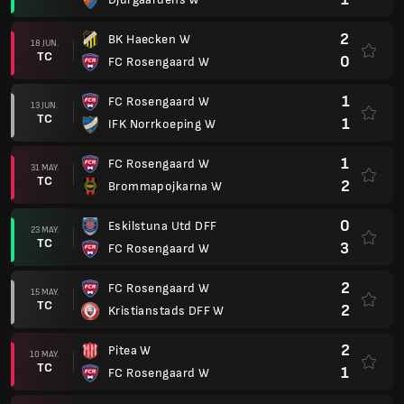
2
BK Haecken W
18 JUN.
TC
0
FC Rosengaard W
1
FC Rosengaard W
13 JUN.
TC
1
IFK Norrkoeping W
1
FC Rosengaard W
31 MAY.
TC
2
Brommapojkarna W
0
Eskilstuna Utd DFF
23 MAY.
TC
3
FC Rosengaard W
2
FC Rosengaard W
15 MAY.
TC
2
Kristianstads DFF W
2
Pitea W
10 MAY.
TC
1
FC Rosengaard W