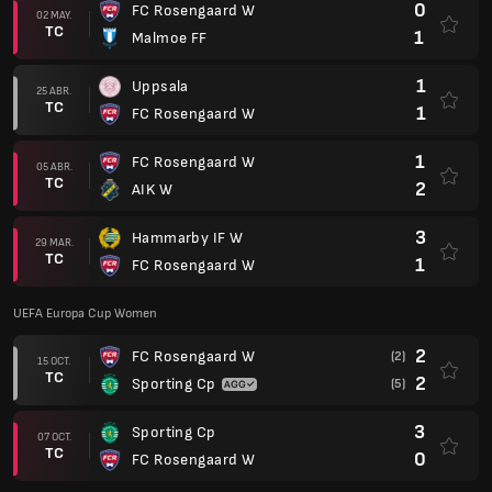
0
FC Rosengaard W
02 MAY.
TC
1
Malmoe FF
1
Uppsala
25 ABR.
TC
1
FC Rosengaard W
1
FC Rosengaard W
05 ABR.
TC
2
AIK W
3
Hammarby IF W
29 MAR.
TC
1
FC Rosengaard W
UEFA Europa Cup Women
2
FC Rosengaard W
(2)
15 OCT.
TC
2
Sporting Cp
(5)
3
Sporting Cp
07 OCT.
TC
0
FC Rosengaard W