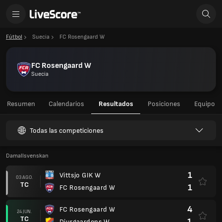
Fútbol
Suecia
FC Rosengaard W
FC Rosengaard W
Suecia
Resumen
Calendarios
Resultados
Posiciones
Equipo
Todas las competiciones
Damallsvenskan
1
Vittsjo GIK W
03 AGO.
TC
1
FC Rosengaard W
4
FC Rosengaard W
24 JUN.
TC
1
Djurgaardens W