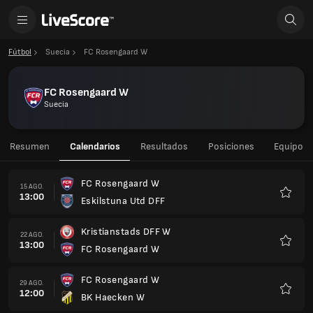
Fútbol
Suecia
FC Rosengaard W
FC Rosengaard W
Suecia
Resumen
Calendarios
Resultados
Posiciones
Equipo
FC Rosengaard W
15 AGO.
13:00
Eskilstuna Utd DFF
Favorit
Kristianstads DFF W
22 AGO.
13:00
FC Rosengaard W
Favorit
FC Rosengaard W
29 AGO.
12:00
BK Haecken W
Favorit