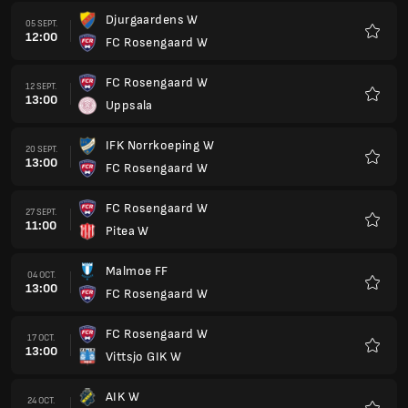
Djurgaardens W
05 SEPT.
12:00
FC Rosengaard W
Favorit
FC Rosengaard W
12 SEPT.
13:00
Uppsala
Favorit
IFK Norrkoeping W
20 SEPT.
13:00
FC Rosengaard W
Favorit
FC Rosengaard W
27 SEPT.
11:00
Pitea W
Favorit
Malmoe FF
04 OCT.
13:00
FC Rosengaard W
Favorit
FC Rosengaard W
17 OCT.
13:00
Vittsjo GIK W
Favorit
AIK W
24 OCT.