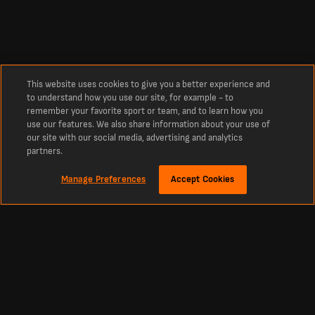
This website uses cookies to give you a better experience and
to understand how you use our site, for example - to
remember your favorite sport or team, and to learn how you
use our features. We also share information about your use of
our site with our social media, advertising and analytics
partners.
Manage Preferences
Accept Cookies
Información
Últimos resultados de fútbol y fixtures de LiveScore
El lugar número uno para conocer los resultados de fútbol en directo, cricket,
tenis, básquetbol, hockey y comparaciones de las
mejores casas de apuestas
deportivas en línea. LiveScore es la parada obligatoria para conocer los últimos
resultados y noticias de fútbol de todo el mundo. Obtén tablas actualizadas,