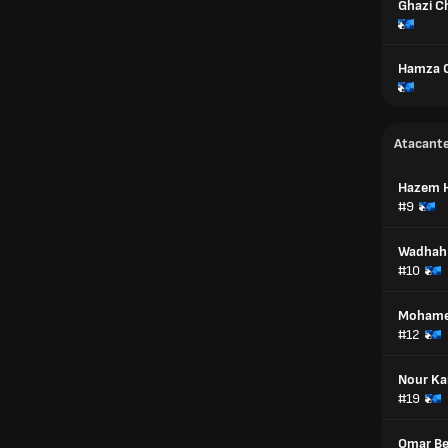
Ghazi C
Hamza C
Atacant
Hazem H
#9
Wadhah 
#10
Mohame
#12
Nour Ka
#19
Omar Be