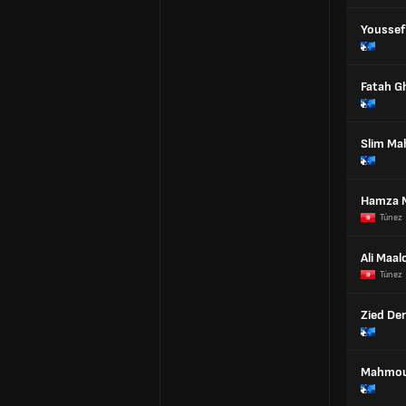
Youssef
Fatah G
Slim Ma
Hamza M
Túnez
Ali Maal
Túnez
Zied Der
Mahmou