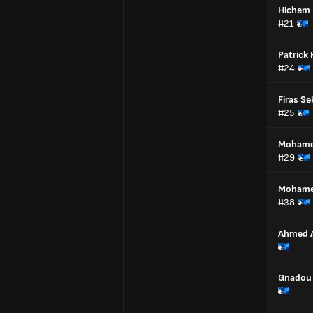
Hichem 
#21
Patrick
#24
Firas S
#25
Mohamed
#29
Mohame
#38
Ahmed A
Gnadou