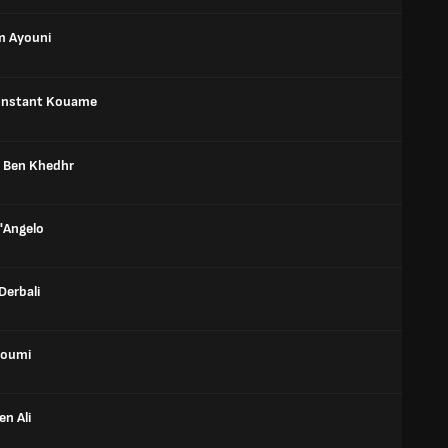
m Ayouni
onstant Kouame
 Ben Khedhr
D'Angelo
Derbali
lloumi
n Ali