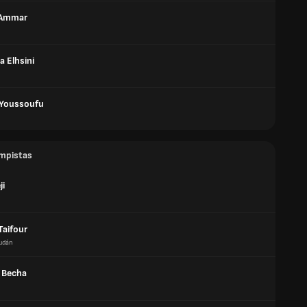
Ammar
 Elhsini
Youssoufu
mpistas
ji
aifour
udán
 Becha