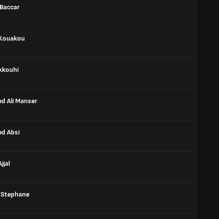
Baccar
 Kouakou
ekkouhi
 Ali Manser
d Absi
jjal
 Stephane