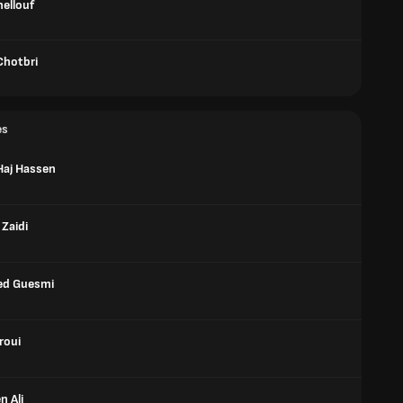
hellouf
hotbri
es
aj Hassen
Zaidi
d Guesmi
roui
n Ali