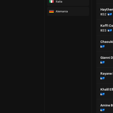
Italia
Haythe
Alemania
#32
Koffi C
#33
Chaouki
Gianni 
Rayane 
Khalil E
Amine Be