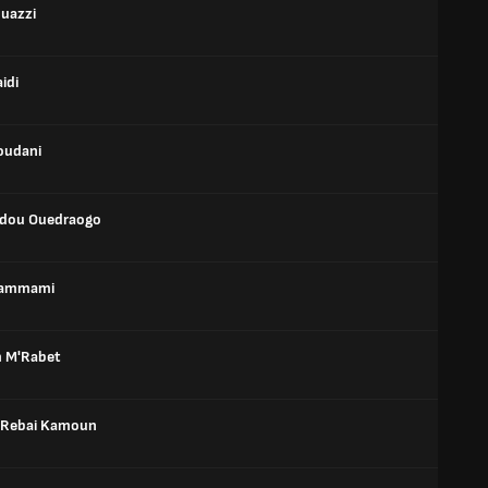
ouazzi
idi
oudani
dou Ouedraogo
Hammami
 M'Rabet
 Rebai Kamoun