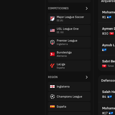
Arquero
COMPETICIONES
Mohamed
#1
Major League Soccer
EE.UU.
Aymen 
USL League One
EE. UU.
#30
Premier League
Inglaterra
Ayoub L
Bundesliga
Alemania
Sabri B
LaLiga
Túnez
España
REGIÓN
Defenso
Inglaterra
Salah Ha
#4
Champions League
España
Mohame
#17