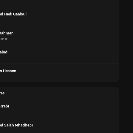
s
 Hedi Gaaloul
Dahmen
Túnez
abidi
en Hessen
res
rrabi
d Salah Mhadhebi