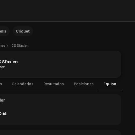
enis
Críquet
nez
CS Sfaxien
 Sfaxien
nez
n
Calendarios
Resultados
Posiciones
Equipo
dor
ridi