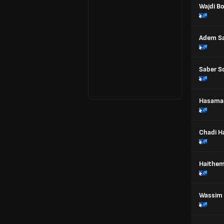
Wajdi B
Adem Sa
Saber S
Hasama
Chadi 
Haithem
Wassim