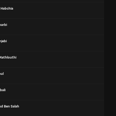
 Habchia
harbi
hjebi
athlouthi
oul
bali
d Ben Salah