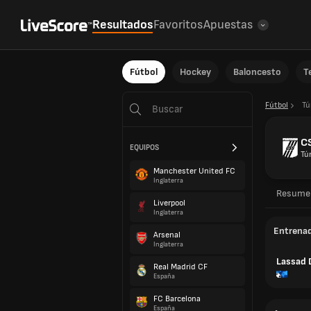
Resultados
Favoritos
Apuestas
Fútbol
Hockey
Baloncesto
T
Fútbol
Tú
CS
EQUIPOS
Tú
Manchester United FC
Inglaterra
Resume
Liverpool
Inglaterra
Entrena
Arsenal
Inglaterra
Lassad D
Real Madrid CF
España
FC Barcelona
España