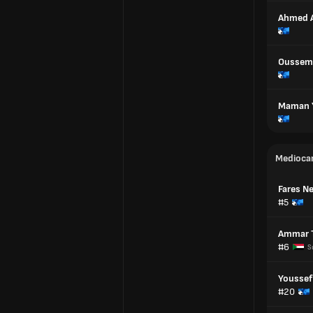
Ahmed 
Oussema
Maman 
Medioca
Fares Ne
#5
Ammar T
#6
S
Youssef
#20