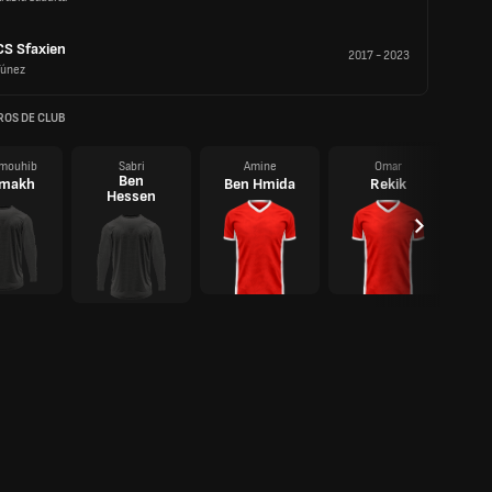
CS Sfaxien
2017
-
2023
Túnez
OS DE CLUB
mouhib
Sabri
Amine
Omar
Ben
makh
Ben Hmida
Rekik
Hessen