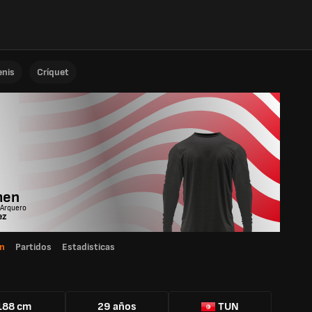
enis
Críquet
men
 Arquero
ez
n
Partidos
Estadisticas
188 cm
29 años
TUN