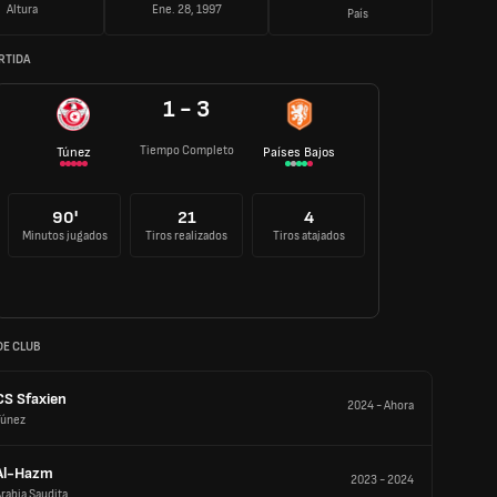
Altura
Ene. 28, 1997
País
RTIDA
1 - 3
Tiempo Completo
Túnez
Países Bajos
90'
21
4
Minutos jugados
Tiros realizados
Tiros atajados
DE CLUB
CS Sfaxien
2024
-
Ahora
Túnez
Al-Hazm
2023
-
2024
rabia Saudita