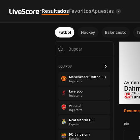
Resultados
Favoritos
Apuestas
Fútbol
Hockey
Baloncesto
T
EQUIPOS
Manchester United FC
Inglaterra
Aymen
Dah
Liverpool
#16 -
Inglaterra
Tún
Arsenal
Inglaterra
Resume
Real Madrid CF
BÍO
España
FC Barcelona
España