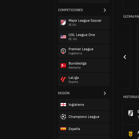
COMPETICIONES
ÚLTIMA PA
Major League Soccer
EE.UU.
USL League One
EE. UU.
Premier League
Inglaterra
Bundesliga
Alemania
LaLiga
España
REGIÓN
HISTORIA 
Inglaterra
Champions League
España
A