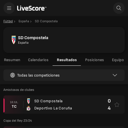
Fútbol
España
SD Compostela
SD Compostela
España
Resumen
Calendarios
Resultados
Posiciones
Equipo
Todas las competiciones
Amistosos de clubes
0
SD Compostela
18 JUL.
TC
4
Deportivo La Coruña
Copa del Rey 23/24