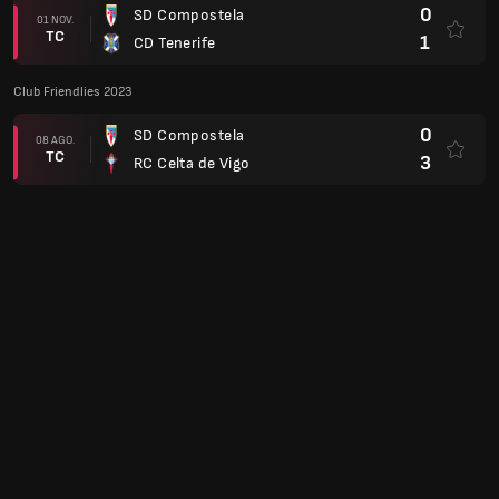
0
SD Compostela
01 NOV.
TC
1
CD Tenerife
Club Friendlies 2023
0
SD Compostela
08 AGO.
TC
3
RC Celta de Vigo