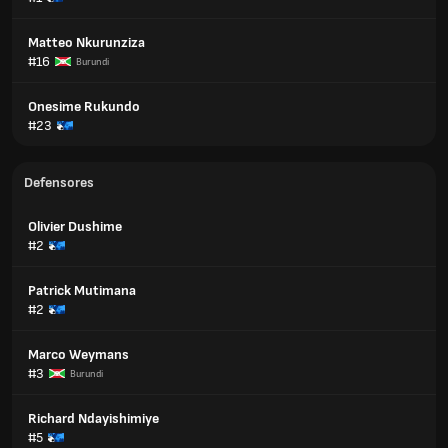
Matteo Nkurunziza
#16
Burundi
Onesime Rukundo
#23
Defensores
Olivier Dushime
#2
Patrick Mutimana
#2
Marco Weymans
#3
Burundi
Richard Ndayishimiye
#5