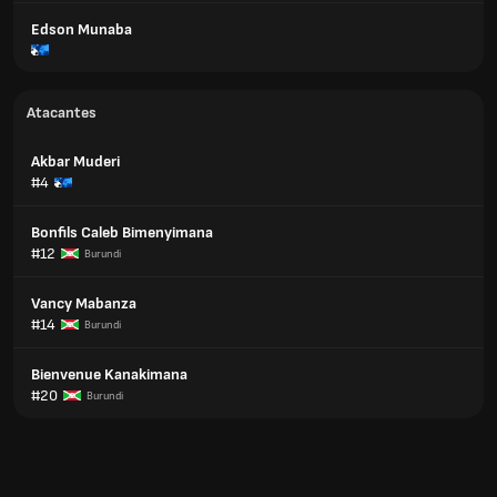
Edson Munaba
Atacantes
Akbar Muderi
#4
Bonfils Caleb Bimenyimana
#12
Burundi
Vancy Mabanza
#14
Burundi
Bienvenue Kanakimana
#20
Burundi