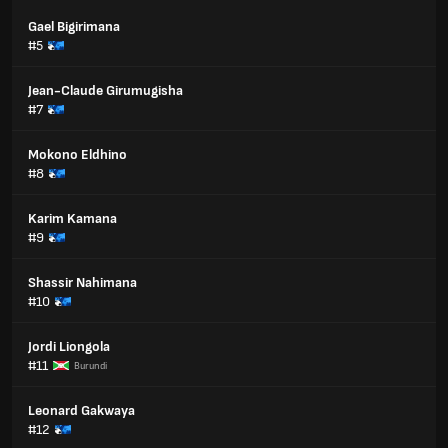
Gael Bigirimana
#5
Jean-Claude Girumugisha
#7
Mokono Eldhino
#8
Karim Kamana
#9
Shassir Nahimana
#10
Jordi Liongola
#11
Burundi
Leonard Gakwaya
#12