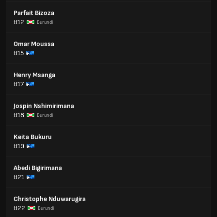
Parfait Bizoza
#12
Burundi
Omar Moussa
#15
Henry Msanga
#17
Jospin Nshimirimana
#18
Burundi
Keita Bukuru
#19
Abedi Bigirimana
#21
Christophe Nduwarugira
#22
Burundi