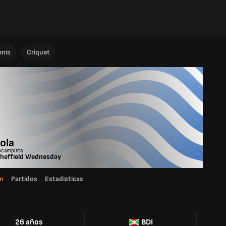
enis
Críquet
ola
ocampista
heffield Wednesday
n
Partidos
Estadisticas
26 años
BDI