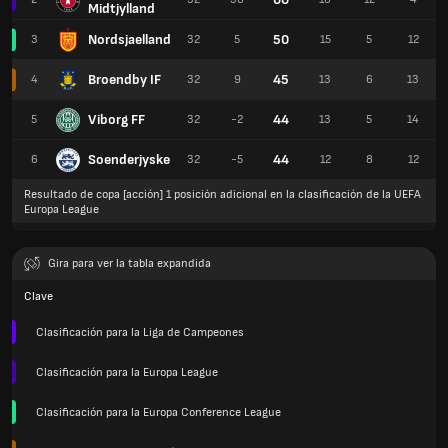
Midtjylland
Nordsjaelland
50
3
32
5
15
5
12
Broendby IF
45
4
32
9
13
6
13
Viborg FF
44
5
32
-2
13
5
14
Soenderjyske
44
6
32
-5
12
8
12
Resultado de copa [acción] 1 posición adicional en la clasificación de la UEFA
Europa League
Gira para ver la tabla expandida
Clave
Clasificación para la Liga de Campeones
Clasificación para la Europa League
Clasificación para la Europa Conference League