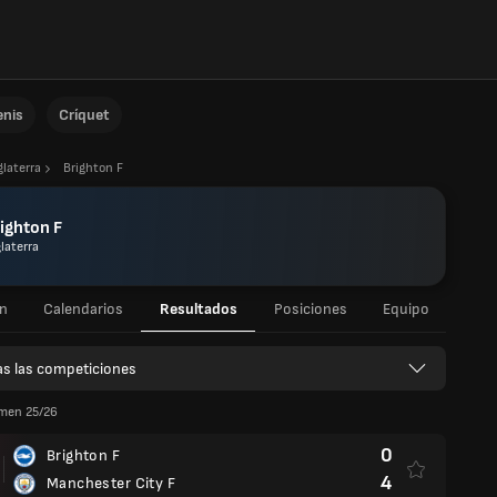
enis
Críquet
glaterra
Brighton F
ighton F
laterra
n
Calendarios
Resultados
Posiciones
Equipo
s las competiciones
men 25/26
0
Brighton F
4
Manchester City F