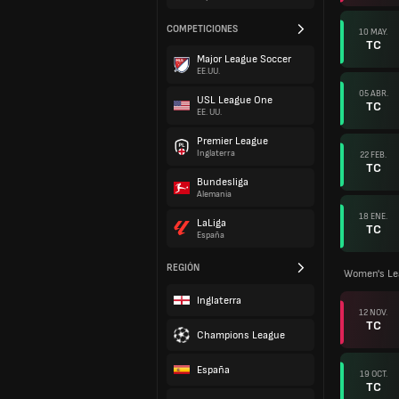
COMPETICIONES
10 MAY.
TC
Major League Soccer
EE.UU.
05 ABR.
USL League One
TC
EE. UU.
Premier League
Inglaterra
22 FEB.
TC
Bundesliga
Alemania
18 ENE.
LaLiga
TC
España
REGIÓN
Women's Le
Inglaterra
12 NOV.
TC
Champions League
España
19 OCT.
TC