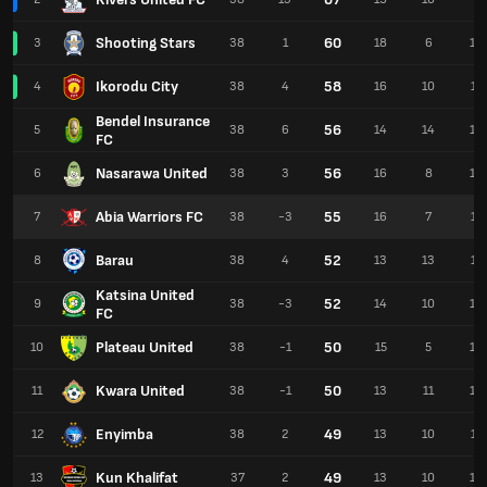
Shooting Stars
60
3
38
1
18
6
14
Ikorodu City
58
4
38
4
16
10
12
Bendel Insurance
56
5
38
6
14
14
10
FC
Nasarawa United
56
6
38
3
16
8
14
Abia Warriors FC
55
7
38
-3
16
7
15
Barau
52
8
38
4
13
13
12
Katsina United
52
9
38
-3
14
10
14
FC
Plateau United
50
10
38
-1
15
5
18
Kwara United
50
11
38
-1
13
11
14
Enyimba
49
12
38
2
13
10
15
Kun Khalifat
49
13
37
2
13
10
14