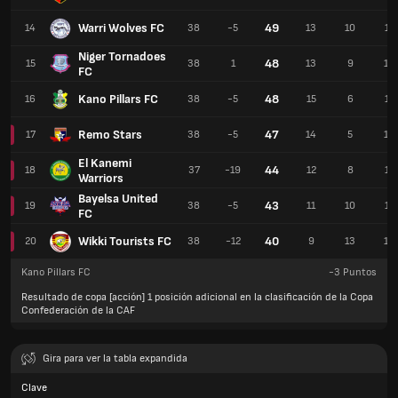
Warri Wolves FC
49
14
38
-5
13
10
15
Niger Tornadoes
48
15
38
1
13
9
16
FC
Kano Pillars FC
48
16
38
-5
15
6
17
Remo Stars
47
17
38
-5
14
5
19
El Kanemi
44
18
37
-19
12
8
17
Warriors
Bayelsa United
43
19
38
-5
11
10
17
FC
Wikki Tourists FC
40
20
38
-12
9
13
16
Kano Pillars FC
-3
Puntos
Resultado de copa [acción] 1 posición adicional en la clasificación de la Copa
Confederación de la CAF
Gira para ver la tabla expandida
Clave