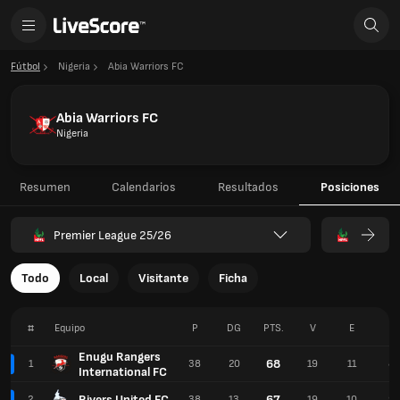
Fútbol
Nigeria
Abia Warriors FC
Abia Warriors FC
Nigeria
Resumen
Calendarios
Resultados
Posiciones
Premier League 25/26
Todo
Local
Visitante
Ficha
#
Equipo
P
DG
PTS.
V
E
P
Enugu Rangers
68
1
38
20
19
11
8
International FC
Rivers United FC
67
2
38
13
19
10
9