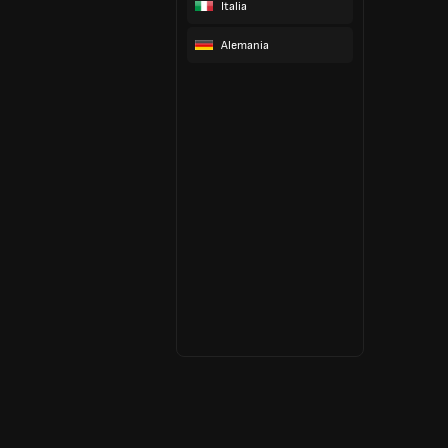
Italia
Alemania