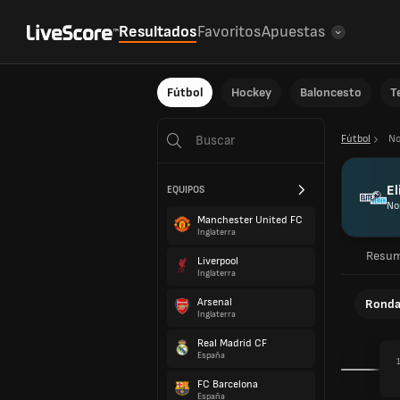
Resultados
Favoritos
Apuestas
Fútbol
Hockey
Baloncesto
T
Fútbol
No
El
EQUIPOS
No
Manchester United FC
Inglaterra
Resu
Liverpool
Inglaterra
Arsenal
Ronda
Inglaterra
Real Madrid CF
España
1
FC Barcelona
España