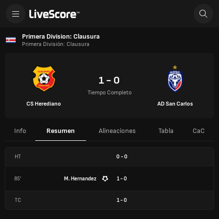
Primera Division: Clausura
Primera División: Clausura
1 - 0
Tiempo Completo
CS Herediano
AD San Carlos
Info
Resumen
Alineaciones
Tabla
CaC
HT
0
-
0
85'
M. Hernandez
1 - 0
TC
1
-
0