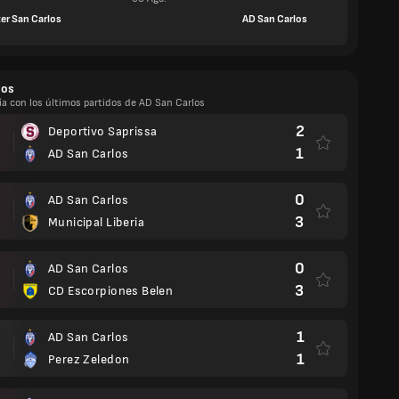
ter San Carlos
AD San Carlos
dos
ía con los últimos partidos de AD San Carlos
2
Deportivo Saprissa
1
AD San Carlos
0
AD San Carlos
3
Municipal Liberia
0
AD San Carlos
3
CD Escorpiones Belen
1
AD San Carlos
1
Perez Zeledon