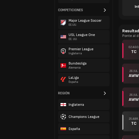
In
COMPETICIONES
Major League Soccer
EE.UU.
Resulta
USL League One
Ponte al d
EE. UU.
02 AGO.
Premier League
TC
Inglaterra
Bundesliga
Alemania
26 JUL.
AWW
LaLiga
España
REGIÓN
26 JUL.
AWW
Inglaterra
Champions League
25 ABR.
TC
España