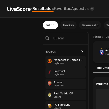
Resultados
Favoritos
Apuestas
Fútbol
Hockey
Baloncesto
T
Fútbol
Co
AD
EQUIPOS
Co
Manchester United FC
Inglaterra
Resume
Liverpool
Inglaterra
Arsenal
Próximo 
Inglaterra
Real Madrid CF
España
FC Barcelona
España