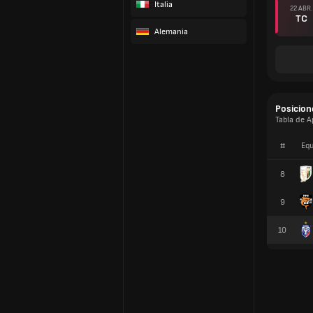
Italia
22 ABR.
TC
Alemania
Posicion
Tabla de A
#
Equ
8
9
10