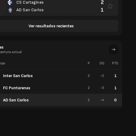
2
CS Cartagines
1
AD San Carlos
Ver resultados recientes
es
pertura actual
ipo
P
DG
PTS.
V
Inter San Carlos
1
2
-2
0
FC Puntarenas
1
2
-3
0
AD San Carlos
0
2
-4
0