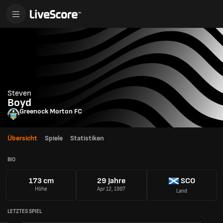
Steven
Boyd
Greenock Morton FC
Übersicht
Spiele
Statistiken
BIO
173 cm
29 Jahre
SCO
Höhe
Apr 12, 1997
Land
LETZTES SPIEL