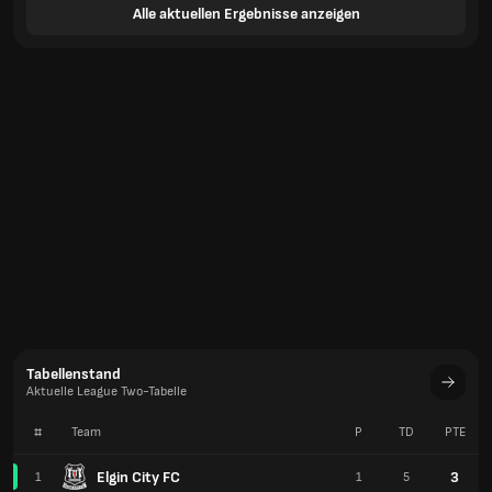
Alle aktuellen Ergebnisse anzeigen
Tabellenstand
Aktuelle League Two-Tabelle
#
Team
P
TD
PTE
Elgin City FC
3
1
1
5