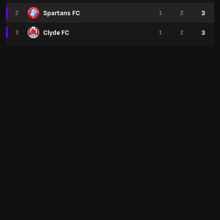
Spartans FC
3
2
1
2
Clyde FC
3
3
1
2