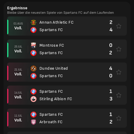
Ergebnisse
Bleibe über die neuesten Spiele von Spartans FC auf dem Laufenden
2
Annan Athletic FC
01 AUG
Voll.
4
Spartans FC
0
Montrose FC
25 JUL
Voll.
2
Spartans FC
4
Dundee United
21 JUL
Voll.
0
Spartans FC
1
Spartans FC
14 JUL
Voll.
3
Stirling Albion FC
1
Spartans FC
11 JUL
Voll.
2
Arbroath FC