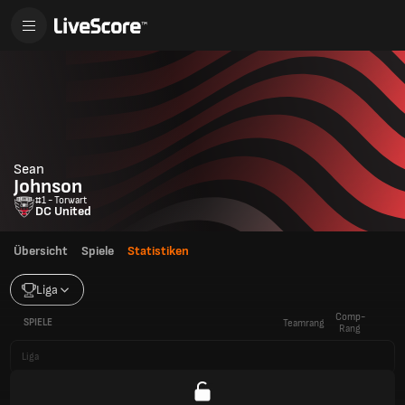
Sean
Johnson
#1 - Torwart
DC United
Übersicht
Spiele
Statistiken
Liga
Comp-
SPIELE
Teamrang
Rang
Liga