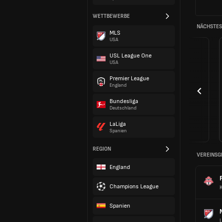
WETTBEWERBE
NÄCHSTES 
MLS
USA
USL League One
USA
Premier League
England
Bundesliga
Deutschland
LaLiga
Spanien
REGION
VEREINSG
England
Champions League
Spanien