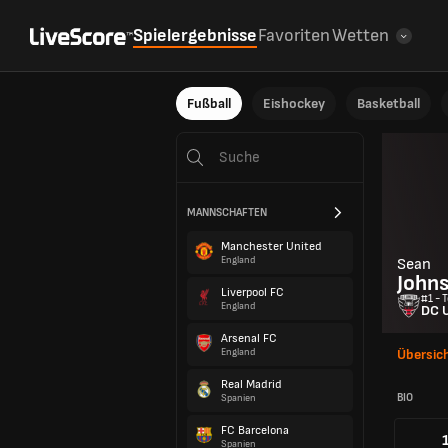
Spielergebnisse
Favoriten
Wetten
Fußball
Eishockey
Basketball
MANNSCHAFTEN
Manchester United
England
Sean
John
Liverpool FC
#1 - 
England
DC 
Arsenal FC
England
Übersic
Real Madrid
BIO
Spanien
FC Barcelona
Spanien