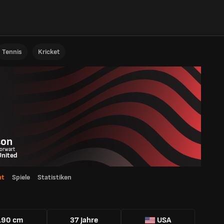
Tennis
Kricket
son
Torwart
United
ht
Spiele
Statistiken
190 cm
37 Jahre
USA