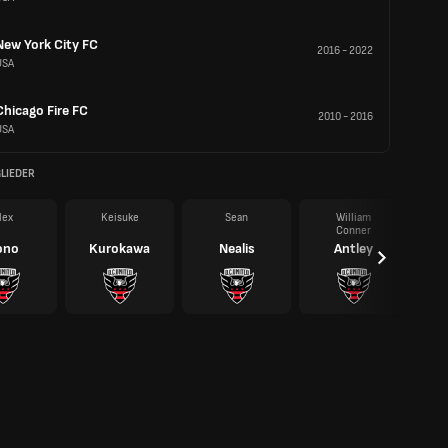
New York City FC
2016
-
2022
USA
Chicago Fire FC
2010
-
2016
USA
LIEDER
lex
Keisuke
Sean
William
Conner
ono
Kurokawa
Nealis
Antley