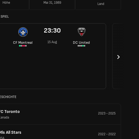
Höhe
Mai 31, 1989
Land
SPIEL
23:30
15 Aug
CF Montreal
DC United
ESCHICHTE
FC Toronto
2023
-
2025
Kanada
Mls All Stars
2022
-
2022
USA