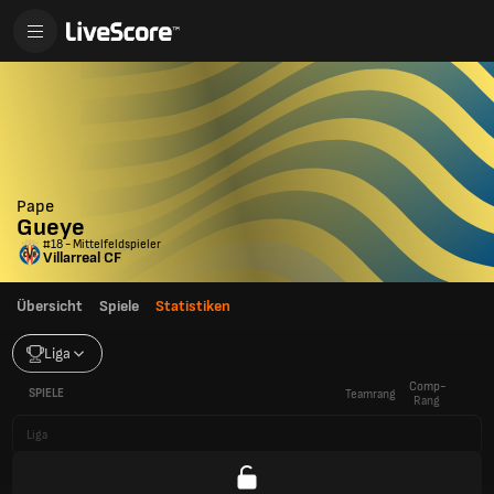
Pape
Gueye
#18 - Mittelfeldspieler
Villarreal CF
Übersicht
Spiele
Statistiken
Liga
Comp-
SPIELE
Teamrang
Rang
Liga