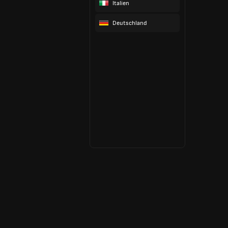
Italien
Deutschland