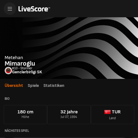
Metehan
Mimaroglu
#10 - Stürmer
Genclerbirligi SK
Übersicht
Spiele
Statistiken
BIO
180 cm
32 Jahre
TUR
Höhe
Jul 07, 1994
Land
NÄCHSTES SPIEL