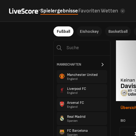
Spielergebnisse
Favoriten
Wetten
Fußball
Eishockey
Basketball
MANNSCHAFTEN
Manchester United
England
Keinan
Davis
Liverpool FC
#9 - 
England
Udin
Arsenal FC
England
Übersic
Real Madrid
BIO
Spanien
FC Barcelona
Spanien