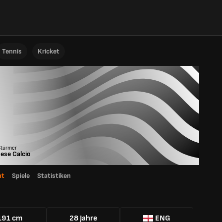
Tennis
Kricket
Stürmer
ese Calcio
ht
Spiele
Statistiken
191 cm
28 Jahre
ENG