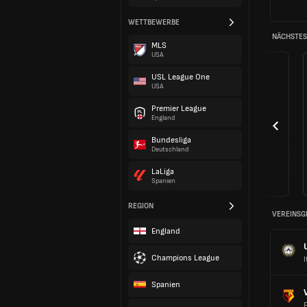
WETTBEWERBE
NÄCHSTES 
MLS
USA
USL League One
USA
Premier League
England
Bundesliga
Deutschland
LaLiga
Spanien
REGION
VEREINSG
England
Champions League
I
Spanien