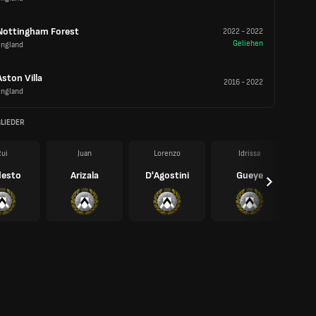
Nottingham Forest
2022
-
2022
Geliehen
England
Aston Villa
2016
-
2022
England
LIEDER
ui
Juan
Lorenzo
Idrissa
esto
Arizala
D'Agostini
Gueye