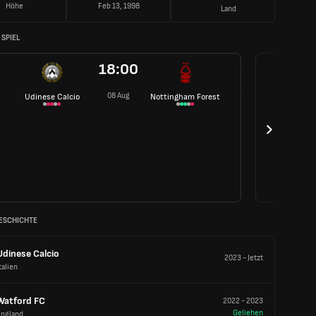
Höhe
Feb 13, 1998
Land
SPIEL
18:00
08 Aug
Udinese Calcio
Nottingham Forest
ESCHICHTE
Udinese Calcio
2023
-
Jetzt
talien
Watford FC
2022
-
2023
Geliehen
England