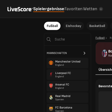
Spielergebnisse
Favoriten
Wetten
Fußball
Eishockey
Basketball
Fußball
I
B
MANNSCHAFTEN
Ita
Manchester United
England
Übersich
Liverpool FC
England
Arsenal FC
Bevorste
England
Real Madrid
Spanien
FC Barcelona
Spanien