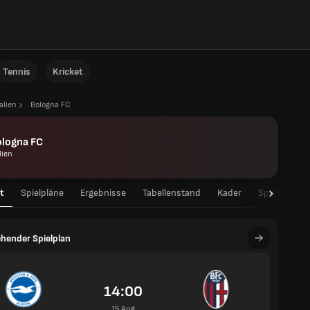
Tennis
Kricket
talien
Bologna FC
ologna FC
lien
t
Spielpläne
Ergebnisse
Tabellenstand
Kader
Spielerstati
hender Spielplan
14:00
15 Aug