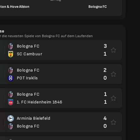
hton & Hove Albion
Bologna FC
se
er die neuesten Spiele von Bologna FC auf dem Laufenden
3
Bologna FC
1
SC Cambuur
2
Bologna FC
0
POT Iraklis
1
Bologna FC
1
1. FC Heidenheim 1846
4
Arminia Bielefeld
0
Bologna FC