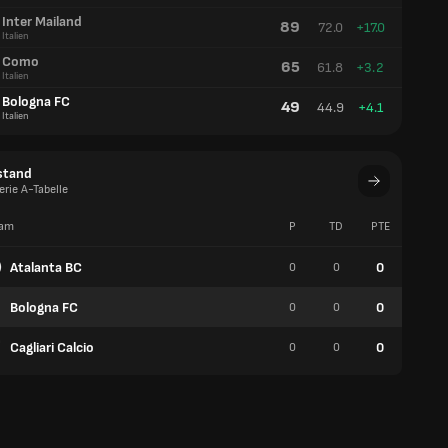
Inter Mailand
89
72.0
+17.0
Italien
Como
65
61.8
+3.2
Italien
Bologna FC
49
44.9
+4.1
Italien
stand
erie A-Tabelle
am
P
TD
PTE
S
Atalanta BC
0
0
0
0
Bologna FC
0
0
0
0
Cagliari Calcio
0
0
0
0