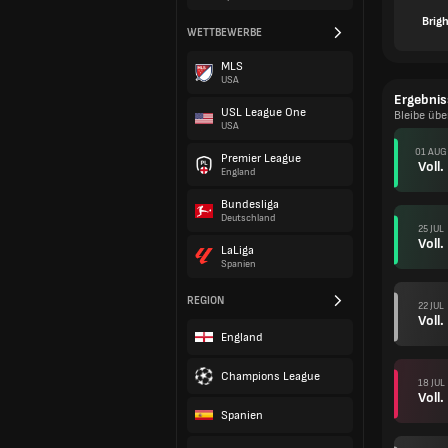
Brig
WETTBEWERBE
MLS
USA
Ergebnis
USL League One
Bleibe üb
USA
01 AUG
Premier League
Voll.
England
Bundesliga
Deutschland
25 JUL
Voll.
LaLiga
Spanien
REGION
22 JUL
Voll.
England
Champions League
18 JUL
Voll.
Spanien