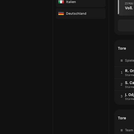
Italien
23 MAI
Voll.
Deutschland
Tore
#
Spiele
R. Or
1
Stürm
S. C
2
Stürm
J. O
3
Stürm
Tore
#
Team