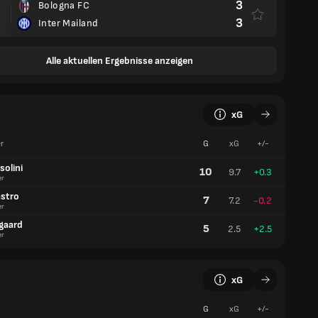
3
Bologna FC
3
Inter Mailand
Alle aktuellen Ergebnisse anzeigen
xG
r
G
xG
+/-
solini
10
9.7
+0.3
er
astro
7
7.2
-0.2
er
dgaard
5
2.5
+2.5
er
xG
G
xG
+/-