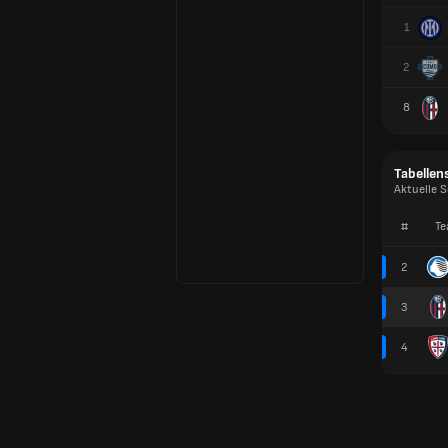
1
2
8
Tabellen
Aktuelle S
#
Te
2
3
4