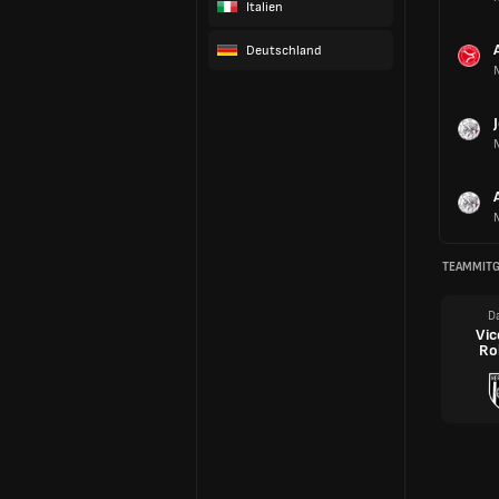
Italien
Deutschland
TEAMMITG
Da
Vic
Ro