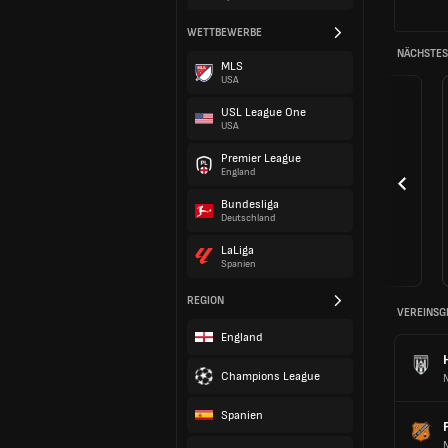
WETTBEWERBE
NÄCHSTES 
MLS
USA
USL League One
USA
Premier League
England
Bundesliga
Deutschland
LaLiga
Spanien
REGION
VEREINSG
England
Champions League
Spanien