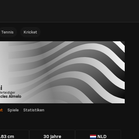
Tennis
Kricket
i
Verteidiger
cles Almelo
ht
Spiele
Statistiken
183 cm
30 Jahre
NLD