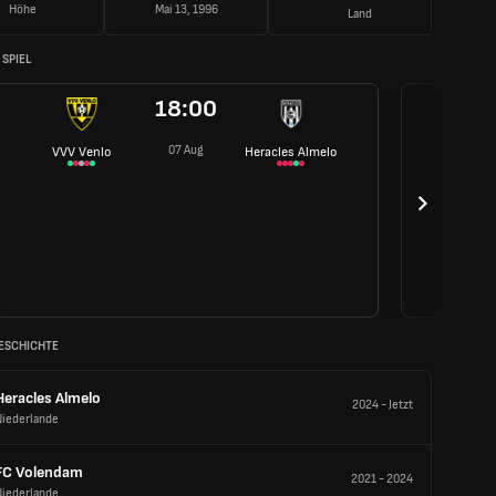
Höhe
Mai 13, 1996
Land
SPIEL
18:00
07 Aug
VVV Venlo
Heracles Almelo
ESCHICHTE
Heracles Almelo
2024
-
Jetzt
Niederlande
FC Volendam
2021
-
2024
Niederlande