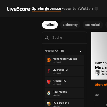
Spielergebnisse
Favoriten
Wetten
Fußball
Eishockey
Basketball
MANNSCHAFTEN
Manchester United
England
Damon
Miran
Liverpool FC
#4 - 
England
Hera
Arsenal FC
England
Übersic
Real Madrid
BIO
Spanien
FC Barcelona
Spanien