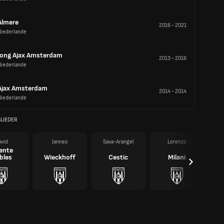
Almere
2016
-
2021
Niederlande
Jong Ajax Amsterdam
2013
-
2016
Niederlande
Ajax Amsterdam
2014
-
2014
Niederlande
LIEDER
vid
Jannes
Sava-Arangel
Lorenzo
ente
bles
Wieckhoff
Cestic
Milani