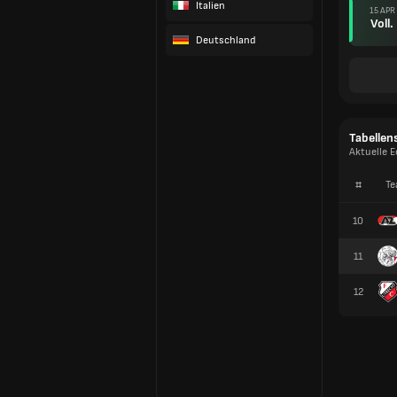
Italien
15 APR
Voll.
Deutschland
Tabellen
Aktuelle E
#
Te
10
11
12