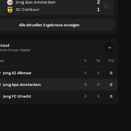
2
Jong Ajax Amsterdam
1
SC Cambuur
Alle aktuellen Ergebnisse anzeigen
stand
erste Divisie-Tabelle
am
P
TD
PTE
S
Jong AZ Alkmaar
0
0
0
0
Jong Ajax Amsterdam
0
0
0
0
Jong FC Utrecht
0
0
0
0