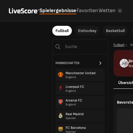
Spielergebnisse
Favoriten
Wetten
Fußball
Eishockey
Basketball
Fußball
N
J
MANNSCHAFTEN
Ni
Manchester United
England
Übersic
Liverpool FC
England
Arsenal FC
Bevorste
England
Real Madrid
Spanien
FC Barcelona
Spanien