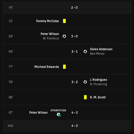
HT
2
-
0
51'
Tommy McCabe
Peter Wilson
58'
3 - 0
W. Prentice
Oalex Anderson
69'
3 - 1
Ben Mines
77'
Michael Edwards
J. Rodriguez
78'
3 - 2
N. Pickering
86'
K. M. Scott
STRAFSTOSS
87'
Peter Wilson
4 - 2
Voll.
4
-
2