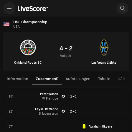
USL Championship
USA
4 - 2
Vollzeit
Oakland Roots SC
Las Vegas Lights
Information
Zusammenf.
Aufstellungen
Tabelle
H2H
Peter Wilson
18'
1 - 0
W. Prentice
Faysal Bettache
22'
2 - 0
B. Jacquesson
37'
Abraham Okyere