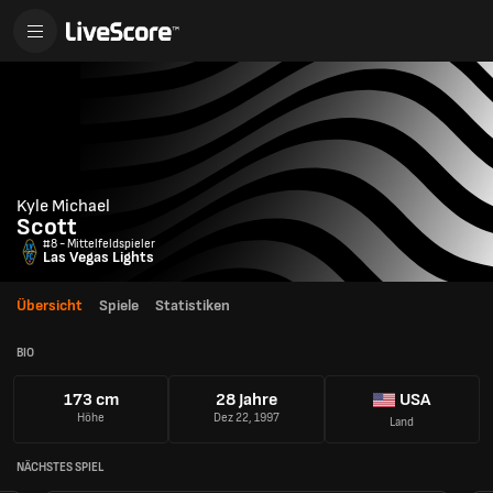
Kyle Michael
Scott
#8 - Mittelfeldspieler
Las Vegas Lights
Übersicht
Spiele
Statistiken
BIO
173 cm
28 Jahre
USA
Höhe
Dez 22, 1997
Land
NÄCHSTES SPIEL