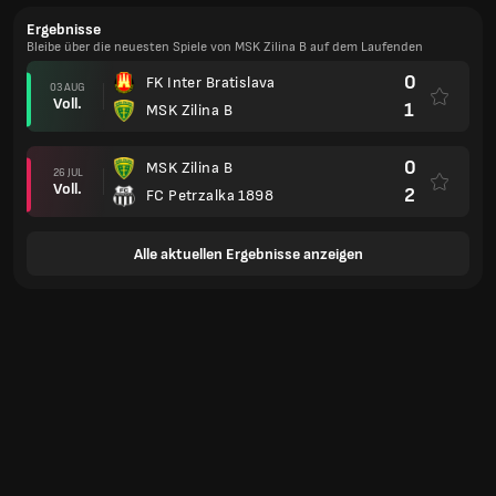
Ergebnisse
Bleibe über die neuesten Spiele von MSK Zilina B auf dem Laufenden
0
FK Inter Bratislava
03 AUG
Voll.
1
MSK Zilina B
0
MSK Zilina B
26 JUL
Voll.
2
FC Petrzalka 1898
Alle aktuellen Ergebnisse anzeigen