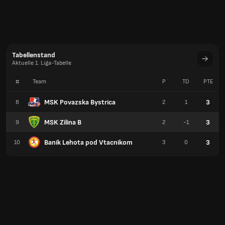
Tabellenstand
Aktuelle 1. Liga-Tabelle
#
Team
P
TD
PTE
MSK Povazska Bystrica
3
8
2
1
MSK Zilina B
3
9
2
-1
Banik Lehota pod Vtacnikom
3
10
3
0