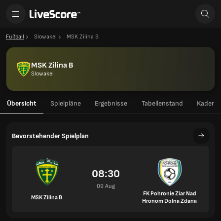
Fußball
Slowakei
MSK Zilina B
MSK Zilina B
Slowakei
Übersicht
Spielpläne
Ergebnisse
Tabellenstand
Kader
Bevorstehender Spielplan
08:30
09 Aug
FK Pohronie Ziar Nad
MSK Zilina B
Hronom Dolna Zdana