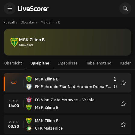
Fußball
Slowakei
MSK Zilina B
MSK Zilina B
Slowakei
Übersicht
Spielpläne
Ergebnisse
Tabellenstand
Kader
1
MSK Zilina B
54'
0
FK Pohronie Ziar Nad Hronom Dolna Zdana
Favori
FC Vion Zlate Moravce - Vrable
15 AUG
14:00
MSK Zilina B
Favori
MSK Zilina B
23 AUG
08:30
OFK Malzenice
Favori