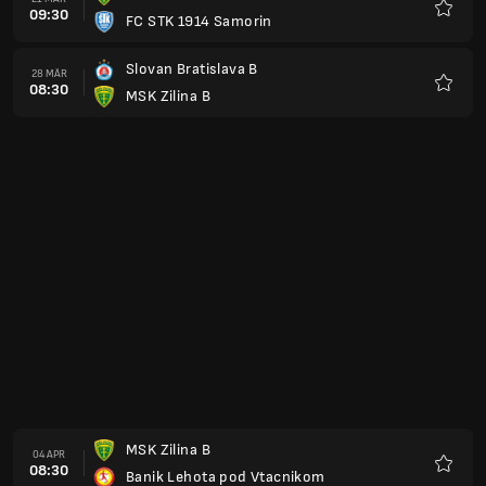
14:00
MSK Zilina B
Favori
MSK Zilina B
18 APR
08:30
MFk Bytca
Favori
Slovan Galanta
24 APR
14:30
MSK Zilina B
Favori
MSK Zilina B
02 MAI
08:30
1. FC Tatran Presov
Favori
MFK Zvolen
07 MAI
15:00
MSK Zilina B
Favori
MSK Zilina B
14 MAI
15:00
MFK Tatran Liptau-Sankt-Nikolaus
Favori