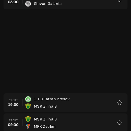
08:30
Slovan Galanta
Favori
1. FC Tatran Presov
17 OKT
16:00
MSK Zilina B
Favori
MSK Zilina B
25 OKT
09:30
MFK Zvolen
Favori
MFK Tatran Liptau-Sankt-Nikolaus
30 OKT
17:00
MSK Zilina B
Favori
FC Petrzalka 1898
08 NOV
09:30
MSK Zilina B
Favori
MSK Zilina B
15 NOV
09:30
FK Inter Bratislava
Favori
FK Pohronie Ziar Nad Hronom Dolna Zdana
26 FEB
16:00
MSK Zilina B
Favori