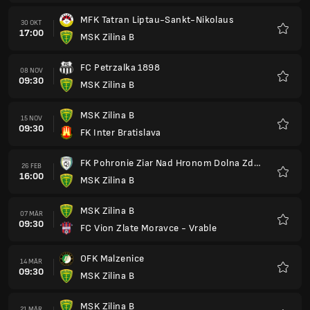
MSK Zilina B
07 MÄR
09:30
FC Vion Zlate Moravce - Vrable
Favori
OFK Malzenice
14 MÄR
09:30
MSK Zilina B
Favori
MSK Zilina B
21 MÄR
09:30
FC STK 1914 Samorin
Favori
Slovan Bratislava B
28 MÄR
08:30
MSK Zilina B
Favori
MSK Zilina B
04 APR
08:30
Banik Lehota pod Vtacnikom
Favori
MSK Povazska Bystrica
10 APR
14:00
MSK Zilina B
Favori
FK Humenne
14 APR