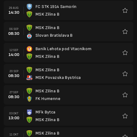
FC STK 1914 Samorin
29 AUG
14:30
MSK Zilina B
Favori
MSK Zilina B
06 SEP
08:30
Slovan Bratislava B
Favori
Banik Lehota pod Vtacnikom
12 SEP
14:00
MSK Zilina B
Favori
MSK Zilina B
20 SEP
08:30
MSK Povazska Bystrica
Favori
MSK Zilina B
27 SEP
08:30
FK Humenne
Favori
MFk Bytca
03 OKT
13:00
MSK Zilina B
Favori
MSK Zilina B
11 OKT