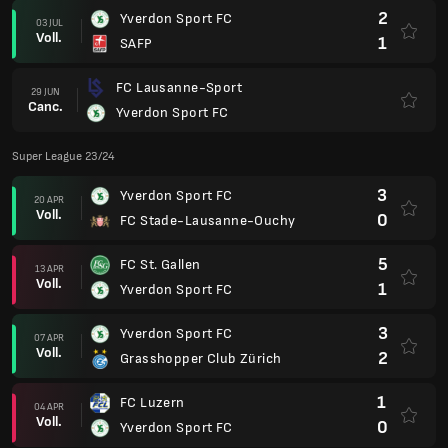
2
Yverdon Sport FC
03 JUL
Voll.
1
SAFP
FC Lausanne-Sport
29 JUN
Canc.
Yverdon Sport FC
Super League 23/24
3
Yverdon Sport FC
20 APR
Voll.
0
FC Stade-Lausanne-Ouchy
5
FC St. Gallen
13 APR
Voll.
1
Yverdon Sport FC
3
Yverdon Sport FC
07 APR
Voll.
2
Grasshopper Club Zürich
1
FC Luzern
04 APR
Voll.
0
Yverdon Sport FC