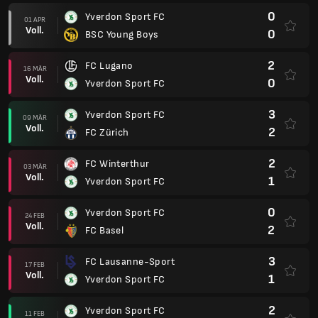
0
Yverdon Sport FC
01 APR
Voll.
0
BSC Young Boys
2
FC Lugano
16 MÄR
Voll.
0
Yverdon Sport FC
3
Yverdon Sport FC
09 MÄR
Voll.
2
FC Zürich
2
FC Winterthur
03 MÄR
Voll.
1
Yverdon Sport FC
0
Yverdon Sport FC
24 FEB
Voll.
2
FC Basel
3
FC Lausanne-Sport
17 FEB
Voll.
1
Yverdon Sport FC
2
Yverdon Sport FC
11 FEB