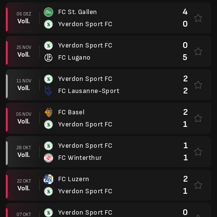
4
FC St. Gallen
06 DEZ
Voll.
0
Yverdon Sport FC
0
Yverdon Sport FC
25 NOV
Voll.
5
FC Lugano
2
Yverdon Sport FC
11 NOV
Voll.
2
FC Lausanne-Sport
2
FC Basel
05 NOV
Voll.
1
Yverdon Sport FC
1
Yverdon Sport FC
28 OKT
Voll.
1
FC Winterthur
2
FC Luzern
22 OKT
Voll.
1
Yverdon Sport FC
0
Yverdon Sport FC
07 OKT