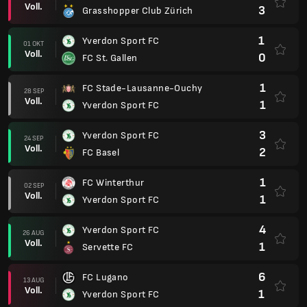
Voll.
3
Grasshopper Club Zürich
1
Yverdon Sport FC
01 OKT
Voll.
0
FC St. Gallen
1
FC Stade-Lausanne-Ouchy
28 SEP
Voll.
1
Yverdon Sport FC
3
Yverdon Sport FC
24 SEP
Voll.
2
FC Basel
1
FC Winterthur
02 SEP
Voll.
1
Yverdon Sport FC
4
Yverdon Sport FC
26 AUG
Voll.
1
Servette FC
6
FC Lugano
13 AUG
Voll.
1
Yverdon Sport FC