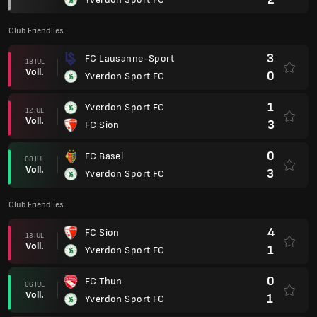
Club Friendlies
3
FC Lausanne-Sport
18 JUL
Voll.
0
Yverdon Sport FC
1
Yverdon Sport FC
12 JUL
Voll.
3
FC Sion
0
FC Basel
08 JUL
Voll.
3
Yverdon Sport FC
Club Friendlies
4
FC Sion
13 JUL
Voll.
1
Yverdon Sport FC
0
FC Thun
06 JUL
Voll.
1
Yverdon Sport FC