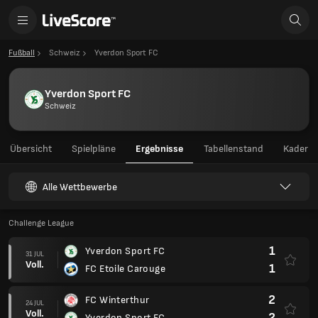
Fußball
Schweiz
Yverdon Sport FC
Yverdon Sport FC
Schweiz
Übersicht
Spielpläne
Ergebnisse
Tabellenstand
Kader
Alle Wettbewerbe
Challenge League
1
Yverdon Sport FC
31 JUL
Voll.
1
FC Etoile Carouge
2
FC Winterthur
24 JUL
Voll.
2
Yverdon Sport FC