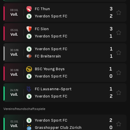
3
FC Thun
08 JUL
Voll.
2
Yverdon Sport FC
3
FC Sion
05 JUL
Voll.
1
Yverdon Sport FC
1
Yverdon Sport FC
30 JUN
Voll.
1
FC Breitenrain
1
BSC Young Boys
30 JUN
Voll.
0
Yverdon Sport FC
1
FC Lausanne-Sport
24 JUN
Voll.
2
Yverdon Sport FC
Vereinsfreundschaftsspiele
2
Yverdon Sport FC
01 JUL
Voll.
0
Grasshopper Club Zürich