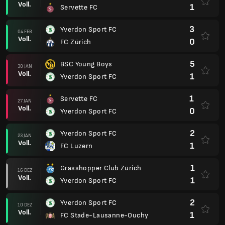
Voll.
1
Servette FC
3
Yverdon Sport FC
04 FEB
Voll.
0
FC Zürich
5
BSC Young Boys
30 JAN
Voll.
1
Yverdon Sport FC
1
Servette FC
27 JAN
Voll.
0
Yverdon Sport FC
2
Yverdon Sport FC
23 JAN
Voll.
1
FC Luzern
1
Grasshopper Club Zürich
16 DEZ
Voll.
1
Yverdon Sport FC
2
Yverdon Sport FC
10 DEZ
Voll.
1
FC Stade-Lausanne-Ouchy