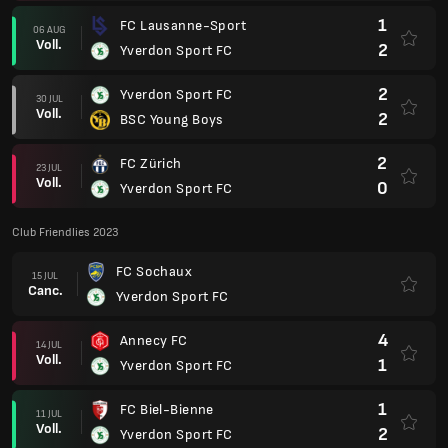
1
FC Lausanne-Sport
06 AUG
Voll.
2
Yverdon Sport FC
2
Yverdon Sport FC
30 JUL
Voll.
2
BSC Young Boys
2
FC Zürich
23 JUL
Voll.
0
Yverdon Sport FC
Club Friendlies 2023
FC Sochaux
15 JUL
Canc.
Yverdon Sport FC
4
Annecy FC
14 JUL
Voll.
1
Yverdon Sport FC
1
FC Biel-Bienne
11 JUL
Voll.
2
Yverdon Sport FC