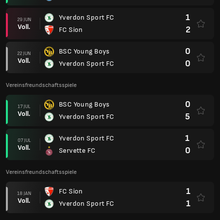
1
Yverdon Sport FC
29 JUN
Voll.
2
FC Sion
0
BSC Young Boys
22 JUN
Voll.
0
Yverdon Sport FC
Vereinsfreundschaftsspiele
0
BSC Young Boys
17 JUL
Voll.
5
Yverdon Sport FC
1
Yverdon Sport FC
07 JUL
Voll.
0
Servette FC
Vereinsfreundschaftsspiele
1
FC Sion
18 JAN
Voll.
1
Yverdon Sport FC