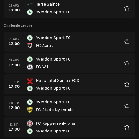
Terre Sainte
16 AUG
13:00
Yverdon Sport FC
Favori
Challenge League
Yverdon Sport FC
23 AUG
12:00
FC Aarau
Favori
Yverdon Sport FC
28 AUG
17:30
FC Wil
Favori
Neuchatel Xamax FCS
01 SEP
17:30
Yverdon Sport FC
Favori
Yverdon Sport FC
06 SEP
12:00
FC Stade Nyonnais
Favori
FC Rapperswil-Jona
11 SEP
17:30
Yverdon Sport FC
Favori