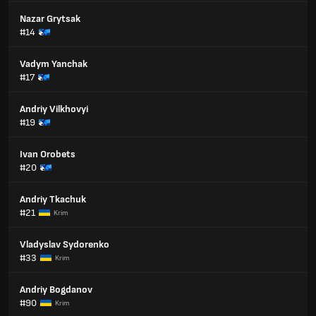
Nazar Grytsak
#14
Vadym Yanchak
#17
Andriy Vilkhovyi
#19
Ivan Orobets
#20
Andriy Tkachuk
#21
Krim
Vladyslav Sydorenko
#33
Krim
Andriy Bogdanov
#90
Krim