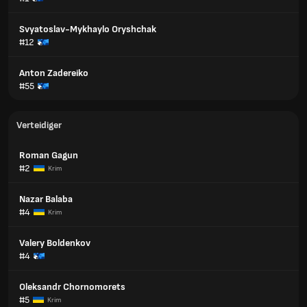
Svyatoslav-Mykhaylo Oryshchak
#12
Anton Zadereiko
#55
Verteidiger
Roman Gagun
#2
Krim
Nazar Balaba
#4
Krim
Valery Boldenkov
#4
Oleksandr Chornomorets
#5
Krim