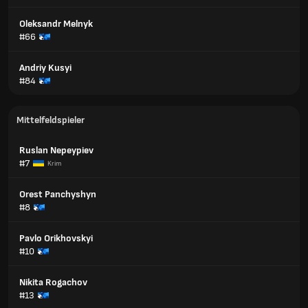
Oleksandr Melnyk
#66
Andriy Kusyi
#84
Mittelfeldspieler
Ruslan Nepeypiev
#7
Krim
Orest Panchyshyn
#8
Pavlo Orikhovskyi
#10
Nikita Rogachov
#13