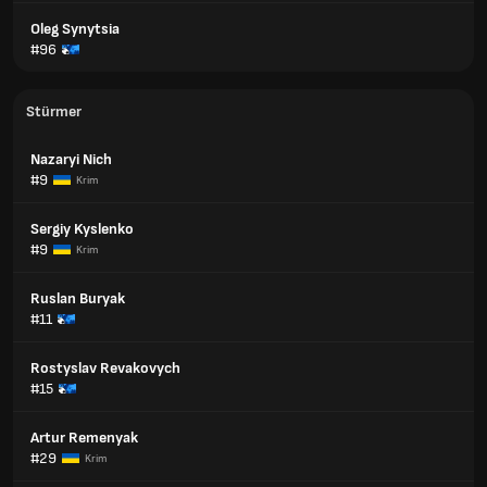
Oleg Synytsia
#96
Stürmer
Nazaryi Nich
#9
Krim
Sergiy Kyslenko
#9
Krim
Ruslan Buryak
#11
Rostyslav Revakovych
#15
Artur Remenyak
#29
Krim