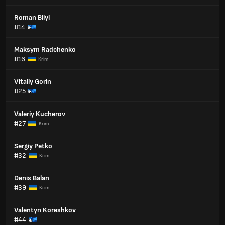
Roman Bilyi
#14
Maksym Radchenko
#16
Krim
Vitaliy Gorin
#25
Valeriy Kucherov
#27
Krim
Sergiy Petko
#32
Krim
Denis Balan
#39
Krim
Valentyn Koreshkov
#44