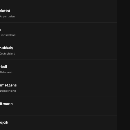
alatini
Argentinien
u
Deutschland
oulibaly
Deutschland
iedl
Österreich
chmetgens
Deutschland
eitmann
ojcik