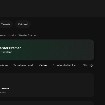
Tennis
Kricket
eutschland
Werder Bremen
erder Bremen
utschland
nisse
Tabellenstand
Kader
Spielerstatistiken
Statistiken
Thioune
chland