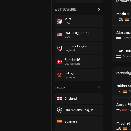
Torwart
WETTBEWERBE
Markus 
#25
MLS
USA
Alexand
USL League One
USA
Österr
Premier League
England
Karl Hei
Estlan
Bundesliga
Deutschland
Verteidig
LaLiga
Spanien
Niklas S
REGION
#4
D
England
Amos Pi
#5
Champions League
D
Spanien
Mitchell
#8
D