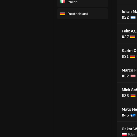
Italien
Julian M
Deutschland
#22
Felix Ag
#27
Karim C
#31
Marco Fr
#32
Mick S
#33
Mats H
#46
Oskar W
Polen