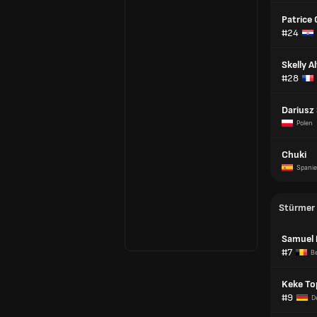
Patrice 
#24
Skelly A
#28
Dariusz
Polen
Chuki
Spani
Stürmer
Samuel 
#7
Be
Keke To
#9
D