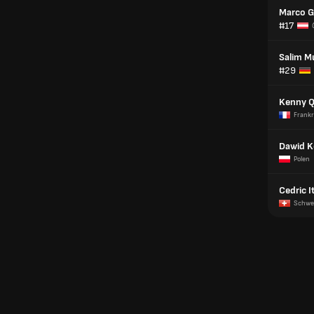
Marco G
#17
Salim M
#29
Kenny 
Frankr
Dawid K
Polen
Cedric I
Schwe