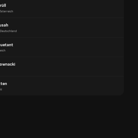
rüll
Österreich
usah
Deutschland
Quetant
eich
ownacki
tten
iz