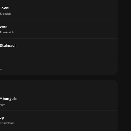
Covic
Kroatien
lvero
Frankreich
 Stalmach
en
Mbangula
lgien
pp
eutschland