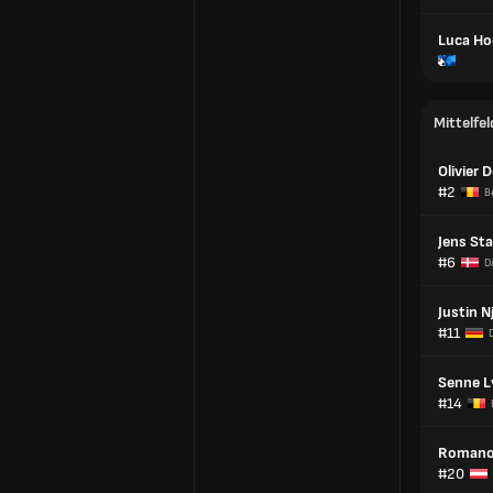
Luca Ho
Mittelfel
Olivier
#2
B
Jens St
#6
D
Justin 
#11
Senne L
#14
Romano
#20