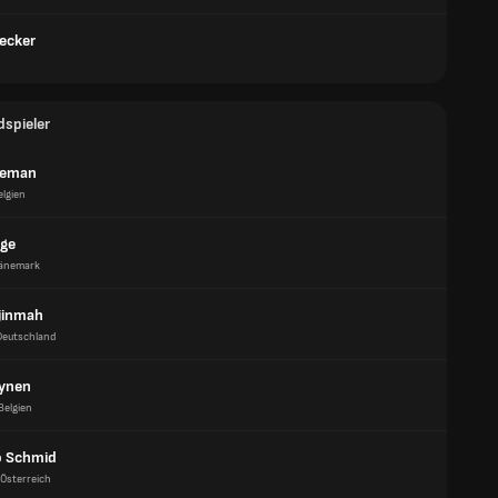
ecker
dspieler
 Deman
elgien
age
änemark
Njinmah
Deutschland
ynen
Belgien
 Schmid
Österreich