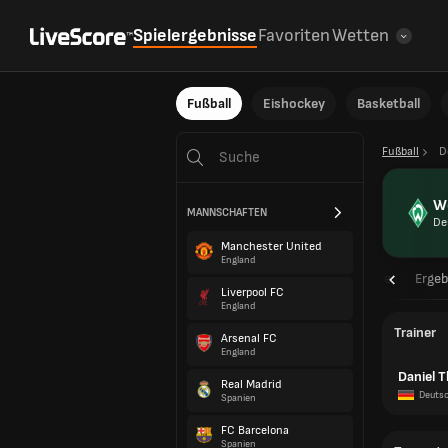
Spielergebnisse
Favoriten
Wetten
Fußball
Eishockey
Basketball
Fußball
D
W
MANNSCHAFTEN
De
Manchester United
England
Übersicht
Spielpläne
Ergeb
Liverpool FC
England
Trainer
Arsenal FC
England
Daniel 
Real Madrid
Deuts
Spanien
FC Barcelona
Spanien