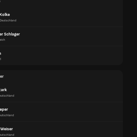
e
Kolke
Deutschland
er Schlager
eich
n
d
er
tark
eutschland
eper
eutschland
 Weiser
eutschland