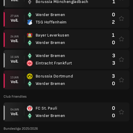
1
Borussia Mönchengladbach
0
Werder Bremen
27 JAN
Voll.
2
TSG Hoffenheim
1
Bayer Leverkusen
24 JAN
Voll.
0
Werder Bremen
3
Werder Bremen
16 JAN
Voll.
3
Eintracht Frankfurt
3
Borussia Dortmund
13 JAN
Voll.
0
Werder Bremen
Club Friendlies
0
FC St. Pauli
04 JAN
Voll.
0
Werder Bremen
Bundesliga 2025/2026