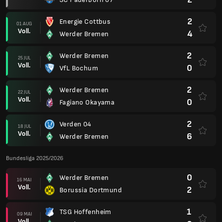
2
Energie Cottbus
01 AUG
Voll.
4
Werder Bremen
2
Werder Bremen
25 JUL
Voll.
0
VfL Bochum
2
Werder Bremen
22 JUL
Voll.
0
Fagiano Okayama
2
Verden 04
18 JUL
Voll.
6
Werder Bremen
Bundesliga 2025/2026
0
Werder Bremen
16 MAI
Voll.
2
Borussia Dortmund
1
TSG Hoffenheim
09 MAI
Voll.