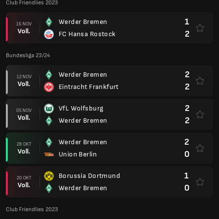
Club Friendlies 2023
1
Werder Bremen
16 NOV
Voll.
2
FC Hansa Rostock
Bundesliga 23/24
2
Werder Bremen
12 NOV
Voll.
2
Eintracht Frankfurt
2
VfL Wolfsburg
05 NOV
Voll.
2
Werder Bremen
2
Werder Bremen
28 OKT
Voll.
0
Union Berlin
1
Borussia Dortmund
20 OKT
Voll.
0
Werder Bremen
Club Friendlies 2023