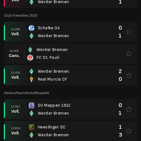
1
Werder Bremen
Club Friendlies 2023
0
Schalke 04
14 JAN
Voll.
1
Werder Bremen
Werder Bremen
04 JAN
Canc.
FC St. Pauli
2
Werder Bremen
04 JAN
Voll.
0
Real Murcia CF
Vereinsfreundschaftsspiele
0
SV Meppen 1912
15 DEZ
Voll.
1
Werder Bremen
1
Heeslinger SC
15 NOV
Voll.
3
Werder Bremen