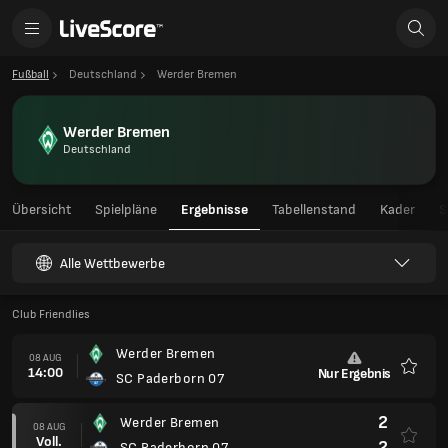
Fußball
Deutschland
Werder Bremen
Werder Bremen
Deutschland
Übersicht
Spielpläne
Ergebnisse
Tabellenstand
Kader
S
Alle Wettbewerbe
Club Friendlies
Werder Bremen
08 AUG
14:00
Nur Ergebnis
SC Paderborn 07
Favori
2
Werder Bremen
08 AUG
Voll.
2
SC Paderborn 07