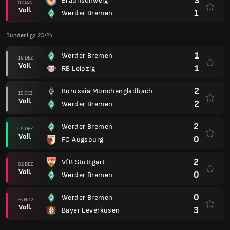
3
Braunschweig
07 JAN
Voll.
1
Werder Bremen
Bundesliga 23/24
1
Werder Bremen
19 DEZ
Voll.
1
RB Leipzig
2
Borussia Mönchengladbach
15 DEZ
Voll.
2
Werder Bremen
2
Werder Bremen
09 DEZ
Voll.
0
FC Augsburg
2
VfB Stuttgart
02 DEZ
Voll.
0
Werder Bremen
0
Werder Bremen
25 NOV
Voll.
3
Bayer Leverkusen