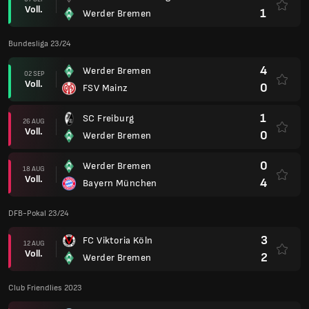
Voll.
1
Werder Bremen
Bundesliga 23/24
4
Werder Bremen
02 SEP
Voll.
0
FSV Mainz
1
SC Freiburg
26 AUG
Voll.
0
Werder Bremen
0
Werder Bremen
18 AUG
Voll.
4
Bayern München
DFB-Pokal 23/24
3
FC Viktoria Köln
12 AUG
Voll.
2
Werder Bremen
Club Friendlies 2023