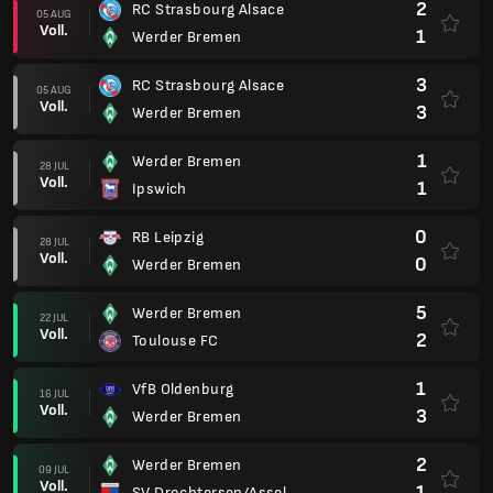
2
RC Strasbourg Alsace
05 AUG
Voll.
1
Werder Bremen
3
RC Strasbourg Alsace
05 AUG
Voll.
3
Werder Bremen
1
Werder Bremen
28 JUL
Voll.
1
Ipswich
0
RB Leipzig
28 JUL
Voll.
0
Werder Bremen
5
Werder Bremen
22 JUL
Voll.
2
Toulouse FC
1
VfB Oldenburg
16 JUL
Voll.
3
Werder Bremen
2
Werder Bremen
09 JUL
Voll.
1
SV Drochtersen/Assel