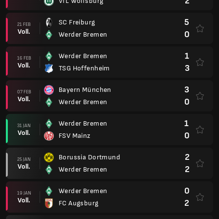
2
VfL Wolfsburg
5
SC Freiburg
21 FEB
Voll.
0
Werder Bremen
1
Werder Bremen
16 FEB
Voll.
3
TSG Hoffenheim
3
Bayern München
07 FEB
Voll.
0
Werder Bremen
1
Werder Bremen
31 JAN
Voll.
0
FSV Mainz
2
Borussia Dortmund
25 JAN
Voll.
2
Werder Bremen
0
Werder Bremen
19 JAN
Voll.
2
FC Augsburg