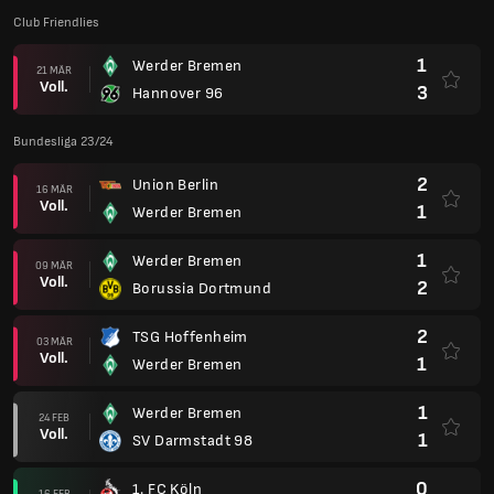
Club Friendlies
1
Werder Bremen
21 MÄR
Voll.
3
Hannover 96
Bundesliga 23/24
2
Union Berlin
16 MÄR
Voll.
1
Werder Bremen
1
Werder Bremen
09 MÄR
Voll.
2
Borussia Dortmund
2
TSG Hoffenheim
03 MÄR
Voll.
1
Werder Bremen
1
Werder Bremen
24 FEB
Voll.
1
SV Darmstadt 98
0
1. FC Köln
16 FEB