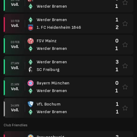
Voll.
1
Werder Bremen
1
Werder Bremen
10 FEB
Voll.
2
1. FC Heidenheim 1846
0
FSV Mainz
03 FEB
Voll.
1
Werder Bremen
3
Werder Bremen
27 JAN
Voll.
1
SC Freiburg
0
Bayern München
21 JAN
Voll.
1
Werder Bremen
1
VfL Bochum
14 JAN
Voll.
1
Werder Bremen
Club Friendlies