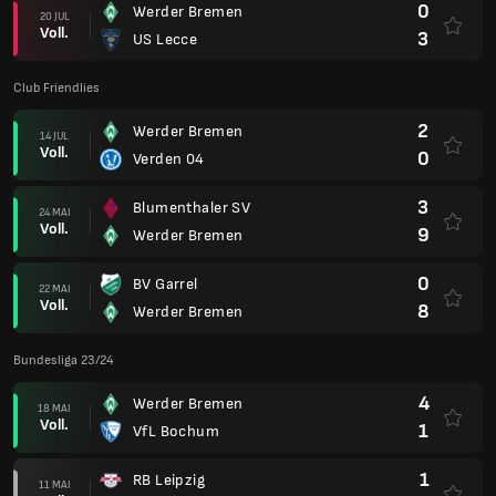
0
Werder Bremen
20 JUL
Voll.
3
US Lecce
Club Friendlies
2
Werder Bremen
14 JUL
Voll.
0
Verden 04
3
Blumenthaler SV
24 MAI
Voll.
9
Werder Bremen
0
BV Garrel
22 MAI
Voll.
8
Werder Bremen
Bundesliga 23/24
4
Werder Bremen
18 MAI
Voll.
1
VfL Bochum
1
RB Leipzig
11 MAI