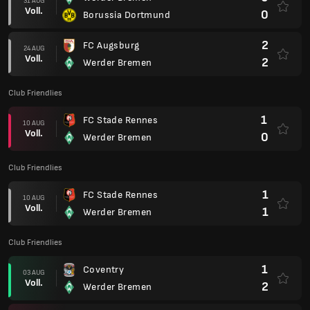
31 AUG
Voll.
0
Borussia Dortmund
2
FC Augsburg
24 AUG
Voll.
2
Werder Bremen
Club Friendlies
1
FC Stade Rennes
10 AUG
Voll.
0
Werder Bremen
Club Friendlies
1
FC Stade Rennes
10 AUG
Voll.
1
Werder Bremen
Club Friendlies
1
Coventry
03 AUG
Voll.
2
Werder Bremen