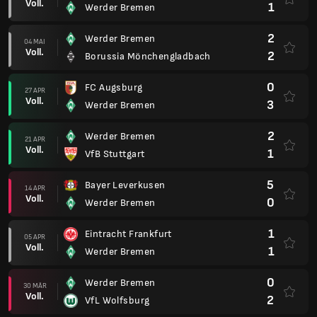
Voll.
1
Werder Bremen
2
Werder Bremen
04 MAI
Voll.
2
Borussia Mönchengladbach
0
FC Augsburg
27 APR
Voll.
3
Werder Bremen
2
Werder Bremen
21 APR
Voll.
1
VfB Stuttgart
5
Bayer Leverkusen
14 APR
Voll.
0
Werder Bremen
1
Eintracht Frankfurt
05 APR
Voll.
1
Werder Bremen
0
Werder Bremen
30 MÄR
Voll.
2
VfL Wolfsburg