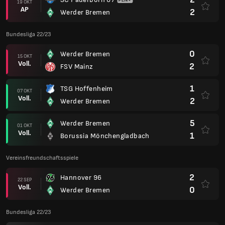
19 OKT
AP
2
Werder Bremen
Bundesliga 22/23
0
Werder Bremen
15 OKT
Voll.
2
FSV Mainz
1
TSG Hoffenheim
07 OKT
Voll.
2
Werder Bremen
5
Werder Bremen
01 OKT
Voll.
1
Borussia Mönchengladbach
Vereinsfreundschaftsspiele
2
Hannover 96
22 SEP
Voll.
0
Werder Bremen
Bundesliga 22/23