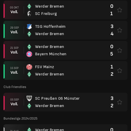
0
Werder Bremen
05 OKT
Voll.
1
SC Freiburg
3
TSG Hoffenheim
29 SEP
Voll.
4
Werder Bremen
0
Werder Bremen
21 SEP
Voll.
5
Bayern München
1
FSV Mainz
15 SEP
Voll.
2
Werder Bremen
Club Friendlies
3
SC Preußen 06 Münster
05 SEP
Voll.
2
Werder Bremen
Bundesliga 2024/2025
0
Werder Bremen