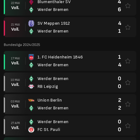
4
Blumenthaler SV
22 MAI
Voll.
6
Werder Bremen
4
SV Meppen 1912
21 MAI
Voll.
1
Werder Bremen
Bundesliga 2024/2025
1
1. FC Heidenheim 1846
17 MAI
Voll.
4
Werder Bremen
0
Werder Bremen
10 MAI
Voll.
0
RB Leipzig
2
Union Berlin
03 MAI
Voll.
2
Werder Bremen
0
Werder Bremen
27 APR
Voll.
0
FC St. Pauli