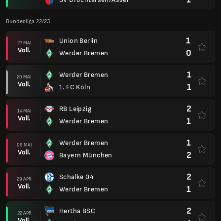
Bundesliga 22/23
1
Union Berlin
27 MAI
Voll.
0
Werder Bremen
1
Werder Bremen
20 MAI
Voll.
1
1. FC Köln
2
RB Leipzig
14 MAI
Voll.
1
Werder Bremen
1
Werder Bremen
06 MAI
Voll.
2
Bayern München
2
Schalke 04
29 APR
Voll.
1
Werder Bremen
2
Hertha BSC
22 APR
Voll.