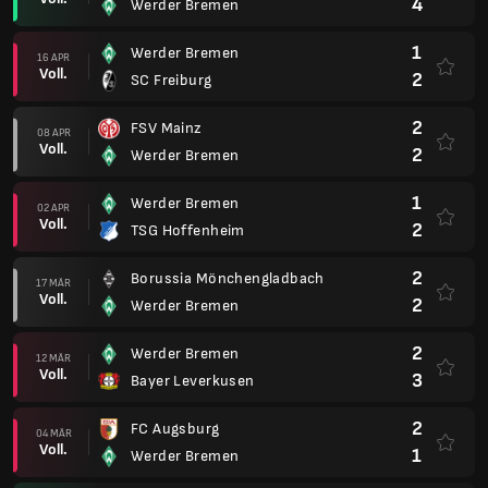
4
Werder Bremen
1
Werder Bremen
16 APR
Voll.
2
SC Freiburg
2
FSV Mainz
08 APR
Voll.
2
Werder Bremen
1
Werder Bremen
02 APR
Voll.
2
TSG Hoffenheim
2
Borussia Mönchengladbach
17 MÄR
Voll.
2
Werder Bremen
2
Werder Bremen
12 MÄR
Voll.
3
Bayer Leverkusen
2
FC Augsburg
04 MÄR
Voll.
1
Werder Bremen