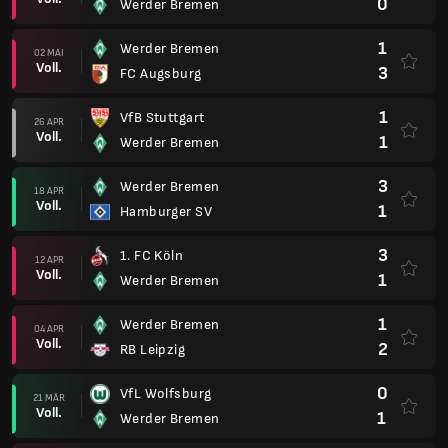
0
Werder Bremen
1
Werder Bremen
02 MAI
Voll.
3
FC Augsburg
1
VfB Stuttgart
26 APR
Voll.
1
Werder Bremen
3
Werder Bremen
18 APR
Voll.
1
Hamburger SV
3
1. FC Köln
12 APR
Voll.
1
Werder Bremen
1
Werder Bremen
04 APR
Voll.
2
RB Leipzig
0
VfL Wolfsburg
21 MÄR
Voll.
1
Werder Bremen