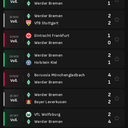
Voll.
1
Werder Bremen
2
Werder Bremen
30 NOV
Voll.
2
VfB Stuttgart
1
Eintracht Frankfurt
23 NOV
Voll.
0
Werder Bremen
2
Werder Bremen
09 NOV
Voll.
1
Holstein Kiel
4
Borussia Mönchengladbach
03 NOV
Voll.
1
Werder Bremen
2
Werder Bremen
26 OKT
Voll.
2
Bayer Leverkusen
2
VfL Wolfsburg
20 OKT
Voll.
4
Werder Bremen