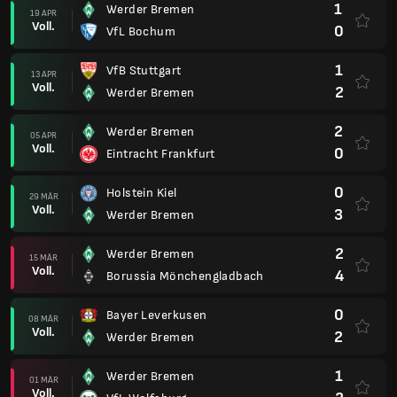
1
Werder Bremen
19 APR
Voll.
0
VfL Bochum
1
VfB Stuttgart
13 APR
Voll.
2
Werder Bremen
2
Werder Bremen
05 APR
Voll.
0
Eintracht Frankfurt
0
Holstein Kiel
29 MÄR
Voll.
3
Werder Bremen
2
Werder Bremen
15 MÄR
Voll.
4
Borussia Mönchengladbach
0
Bayer Leverkusen
08 MÄR
Voll.
2
Werder Bremen
1
Werder Bremen
01 MÄR
Voll.