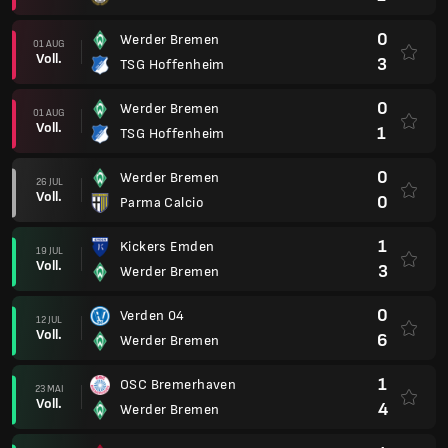
0
Werder Bremen
01 AUG
Voll.
3
TSG Hoffenheim
0
Werder Bremen
01 AUG
Voll.
1
TSG Hoffenheim
0
Werder Bremen
26 JUL
Voll.
0
Parma Calcio
1
Kickers Emden
19 JUL
Voll.
3
Werder Bremen
0
Verden 04
12 JUL
Voll.
6
Werder Bremen
1
OSC Bremerhaven
23 MAI
Voll.
4
Werder Bremen