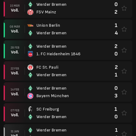
0
Werder Bremen
15 MÄR
Voll.
2
FSV Mainz
1
Union Berlin
08 MÄR
Voll.
4
Werder Bremen
2
Werder Bremen
28 FEB
Voll.
0
1. FC Heidenheim 1846
2
FC St. Pauli
22 FEB
Voll.
1
Werder Bremen
0
Werder Bremen
14 FEB
Voll.
3
Bayern München
1
SC Freiburg
07 FEB
Voll.
0
Werder Bremen
1
Werder Bremen
31 JAN
Voll.