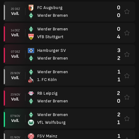
0
FC Augsburg
20 DEZ
Voll.
0
Werder Bremen
0
Werder Bremen
14 DEZ
Voll.
4
VfB Stuttgart
3
Hamburger SV
07 DEZ
Voll.
2
Werder Bremen
1
Werder Bremen
29 NOV
Voll.
1
1. FC Köln
2
RB Leipzig
23 NOV
Voll.
0
Werder Bremen
2
Werder Bremen
07 NOV
Voll.
1
VfL Wolfsburg
1
FSV Mainz
01 NOV