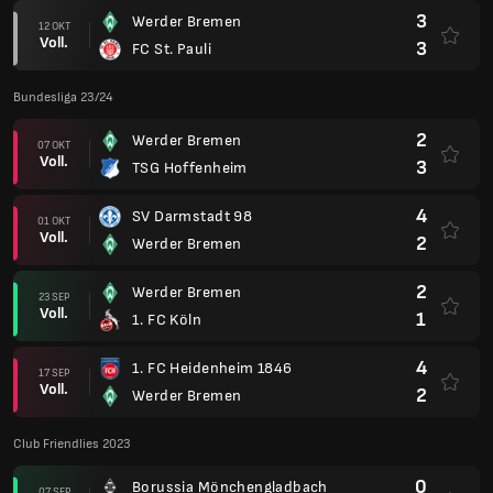
3
Werder Bremen
12 OKT
Voll.
3
FC St. Pauli
Bundesliga 23/24
2
Werder Bremen
07 OKT
Voll.
3
TSG Hoffenheim
4
SV Darmstadt 98
01 OKT
Voll.
2
Werder Bremen
2
Werder Bremen
23 SEP
Voll.
1
1. FC Köln
4
1. FC Heidenheim 1846
17 SEP
Voll.
2
Werder Bremen
Club Friendlies 2023
0
Borussia Mönchengladbach
07 SEP