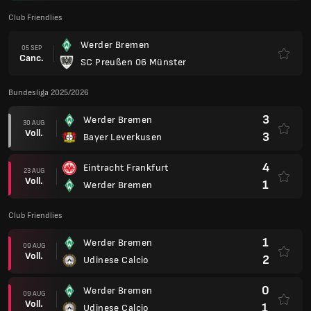
Club Friendlies
Werder Bremen
05 SEP
Canc.
SC Preußen 06 Münster
Bundesliga 2025/2026
3
Werder Bremen
30 AUG
Voll.
3
Bayer Leverkusen
4
Eintracht Frankfurt
23 AUG
Voll.
1
Werder Bremen
Club Friendlies
1
Werder Bremen
09 AUG
Voll.
2
Udinese Calcio
0
Werder Bremen
09 AUG
Voll.
1
Udinese Calcio