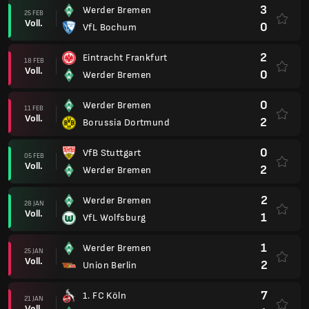
3
Werder Bremen
25 FEB
Voll.
0
VfL Bochum
2
Eintracht Frankfurt
18 FEB
Voll.
0
Werder Bremen
0
Werder Bremen
11 FEB
Voll.
2
Borussia Dortmund
0
VfB Stuttgart
05 FEB
Voll.
2
Werder Bremen
2
Werder Bremen
28 JAN
Voll.
1
VfL Wolfsburg
1
Werder Bremen
25 JAN
Voll.
2
Union Berlin
7
1. FC Köln
21 JAN
Voll.