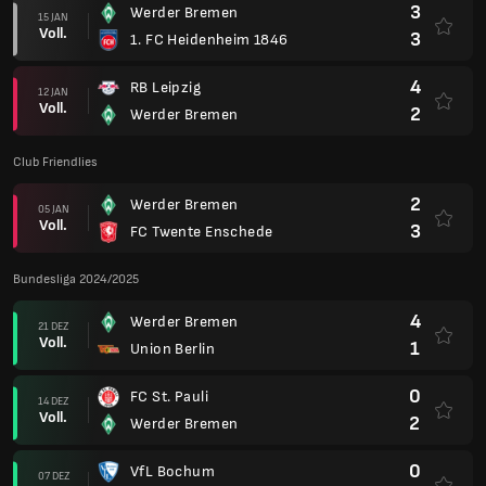
3
Werder Bremen
15 JAN
Voll.
3
1. FC Heidenheim 1846
4
RB Leipzig
12 JAN
Voll.
2
Werder Bremen
Club Friendlies
2
Werder Bremen
05 JAN
Voll.
3
FC Twente Enschede
Bundesliga 2024/2025
4
Werder Bremen
21 DEZ
Voll.
1
Union Berlin
0
FC St. Pauli
14 DEZ
Voll.
2
Werder Bremen
0
VfL Bochum
07 DEZ