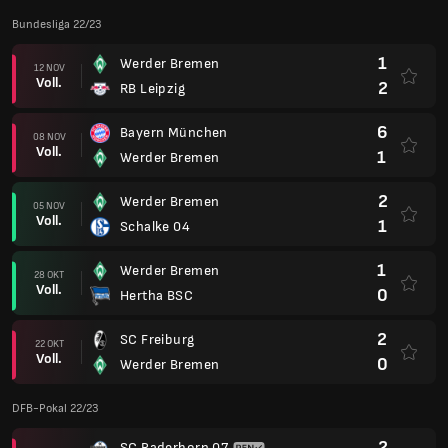
Bundesliga 22/23
1
Werder Bremen
12 NOV
Voll.
2
RB Leipzig
6
Bayern München
08 NOV
Voll.
1
Werder Bremen
2
Werder Bremen
05 NOV
Voll.
1
Schalke 04
1
Werder Bremen
28 OKT
Voll.
0
Hertha BSC
2
SC Freiburg
22 OKT
Voll.
0
Werder Bremen
DFB-Pokal 22/23
2
SC Paderborn 07