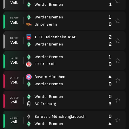
Voll.
1
Werder Bremen
1
Werder Bremen
24 OKT
Voll.
0
Union Berlin
2
1. FC Heidenheim 1846
18 OKT
Voll.
2
Werder Bremen
1
Werder Bremen
04 OKT
Voll.
0
FC St. Pauli
4
Bayern München
26 SEP
Voll.
0
Werder Bremen
0
Werder Bremen
20 SEP
Voll.
3
SC Freiburg
0
Borussia Mönchengladbach
14 SEP
Voll.
4
Werder Bremen