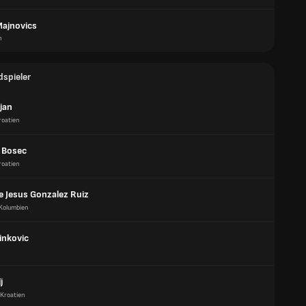
Majnovics
n
dspieler
ljan
roatien
 Bosec
roatien
e Jesus Gonzalez Ruiz
Kolumbien
inkovic
j
Kroatien