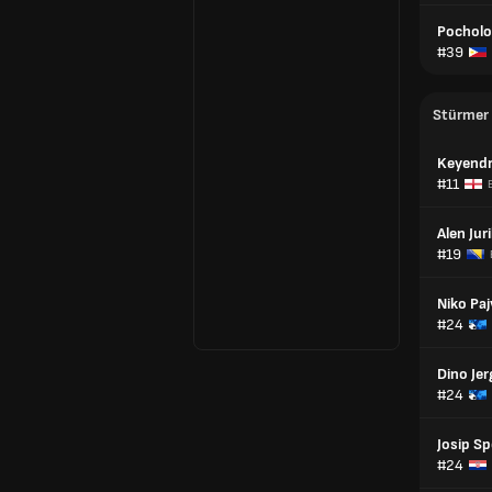
Pocholo
#39
Stürmer
Keyend
#11
Alen Juril
#19
Niko Paj
#24
Dino Jer
#24
Josip Sp
#24