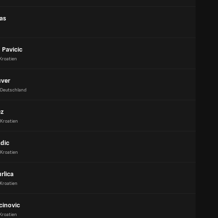
ias
n Pavicic
Kroatien
uver
Deutschland
ez
Kroatien
adic
Kroatien
rlica
Kroatien
cinovic
Kroatien