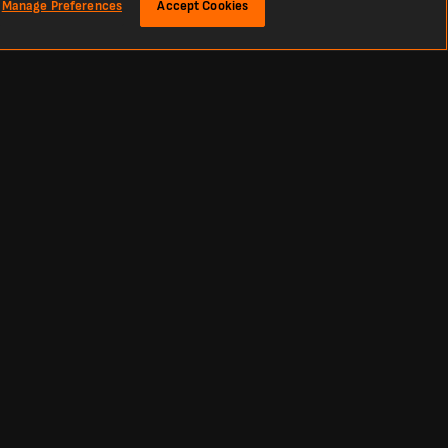
Manage Preferences
Accept Cookies
desliga und Nachrichten aus aller Welt. Aktuelle Tabellen, Spielpläne und
, La Liga und Europas größte Wettbewerbe wie die Champions League und