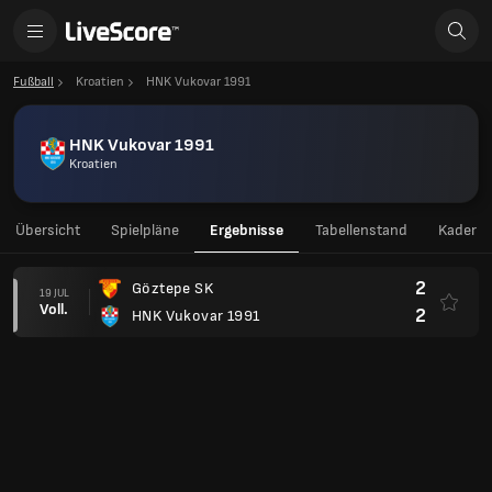
Fußball
Kroatien
HNK Vukovar 1991
HNK Vukovar 1991
Kroatien
Übersicht
Spielpläne
Ergebnisse
Tabellenstand
Kader
2
Göztepe SK
19 JUL
Voll.
2
HNK Vukovar 1991