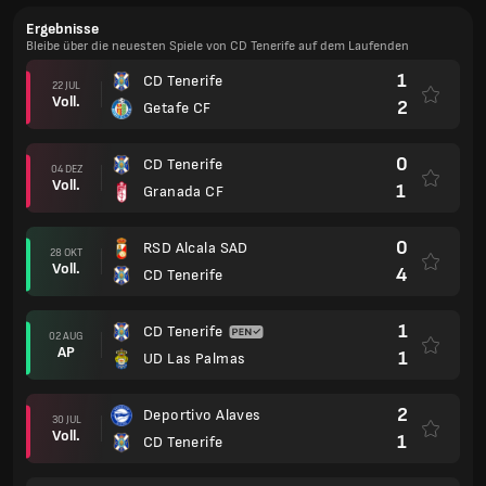
Ergebnisse
Bleibe über die neuesten Spiele von CD Tenerife auf dem Laufenden
1
CD Tenerife
22 JUL
Voll.
2
Getafe CF
0
CD Tenerife
04 DEZ
Voll.
1
Granada CF
0
RSD Alcala SAD
28 OKT
Voll.
4
CD Tenerife
1
CD Tenerife
02 AUG
AP
1
UD Las Palmas
2
Deportivo Alaves
30 JUL
Voll.
1
CD Tenerife