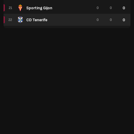
Sporting Gijon
0
21
0
0
CD Tenerife
0
22
0
0