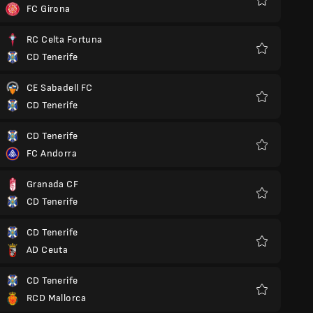
FC Girona
Favoriten
RC Celta Fortuna
CD Tenerife
Favoriten
CE Sabadell FC
CD Tenerife
Favoriten
CD Tenerife
FC Andorra
Favoriten
Granada CF
CD Tenerife
Favoriten
CD Tenerife
AD Ceuta
Favoriten
CD Tenerife
RCD Mallorca
Favoriten