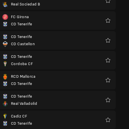
Real Sociedad B
Favoriten
FC Girona
CD Tenerife
Favoriten
CD Tenerife
CD Castellon
Favoriten
CD Tenerife
Cordoba CF
Favoriten
RCD Mallorca
CD Tenerife
Favoriten
CD Tenerife
Real Valladolid
Favoriten
Cadiz CF
CD Tenerife
Favoriten