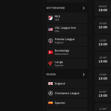
28 AUG
WETTBEWERBE
19:00
MLS
USA
05 SEP
12:00
USL League One
USA
Premier League
13 SEP
England
13:00
Bundesliga
Deutschland
20 SEP
13:00
LaLiga
Spanien
REGION
27 SEP
13:00
England
04 OKT
Champions League
13:00
Spanien
11 OKT