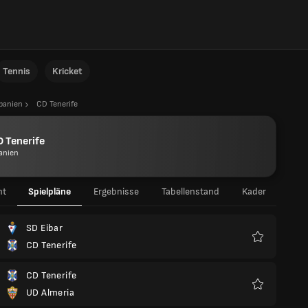
Tennis
Kricket
panien
CD Tenerife
 Tenerife
anien
ht
Spielpläne
Ergebnisse
Tabellenstand
Kader
SD Eibar
CD Tenerife
Favoriten
CD Tenerife
UD Almeria
Favoriten