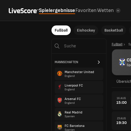
Spielergebnisse
Favoriten
Wetten
Fußball
Eishockey
Basketball
Fußball
S
CD
MANNSCHAFTEN
Sp
Manchester United
England
Übersic
Liverpool FC
England
16 AUG
Arsenal FC
15:00
England
Real Madrid
Spanien
23 AUG
19:30
FC Barcelona
Spanien