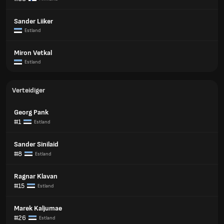
Sander Liiker
Estland
Miron Vetkal
Estland
Verteidiger
Georg Pank
#1
Estland
Sander Sinilaid
#8
Estland
Ragnar Klavan
#15
Estland
Marek Kaljumae
#26
Estland