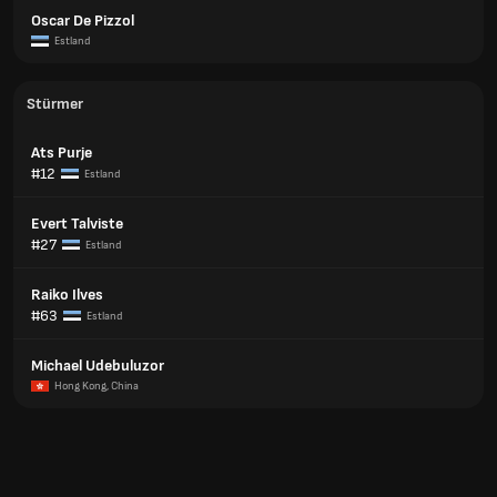
Oscar De Pizzol
Estland
Stürmer
Ats Purje
#12
Estland
Evert Talviste
#27
Estland
Raiko Ilves
#63
Estland
Michael Udebuluzor
Hong Kong, China