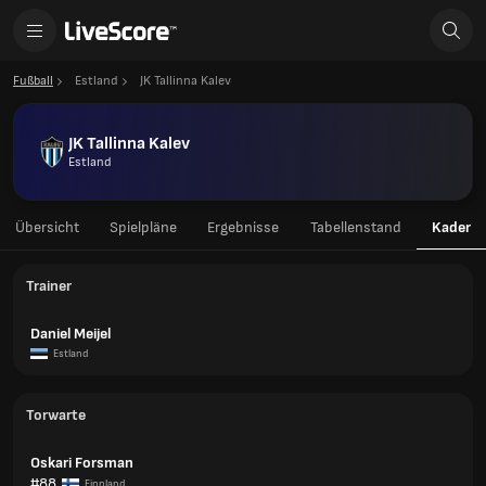
Fußball
Estland
JK Tallinna Kalev
JK Tallinna Kalev
Estland
Übersicht
Spielpläne
Ergebnisse
Tabellenstand
Kader
Trainer
Daniel Meijel
Estland
Torwarte
Oskari Forsman
#88
Finnland