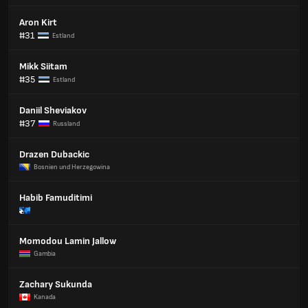
Aron Kirt
#31
Estland
Mikk Siitam
#35
Estland
Daniil Sheviakov
#37
Russland
Drazen Dubackic
Bosnien und Herzegowina
Habib Famuditimi
Momodou Lamin Jallow
Gambia
Zachary Sukunda
Kanada