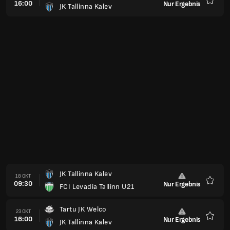
16:00
Nur Ergebnis
JK Tallinna Kalev
Favori
JK Tallinna Kalev
18 OKT
09:30
Nur Ergebnis
FCI Levadia Tallinn U21
Favori
Tartu JK Welco
23 OKT
16:00
Nur Ergebnis
JK Tallinna Kalev
Favori