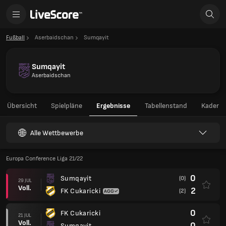
Fußball
Aserbaidschan
Sumqayit
Sumqayit
Aserbaidschan
Übersicht
Spielpläne
Ergebnisse
Tabellenstand
Kader
Alle Wettbewerbe
Europa Conference Liga 21/22
0
Sumqayit
(0)
29 JUL
Voll.
2
FK Cukaricki
(2)
0
FK Cukaricki
21 JUL
Voll.
0
Sumqayit