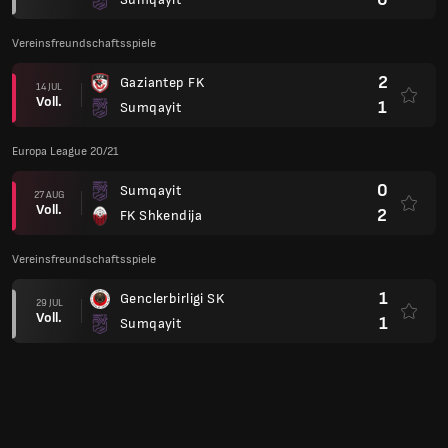
Vereinsfreundschaftsspiele
2
Gaziantep FK
14 JUL
Voll.
1
Sumqayit
Europa League 20/21
0
Sumqayit
27 AUG
Voll.
2
FK Shkendija
Vereinsfreundschaftsspiele
1
Genclerbirligi SK
29 JUL
Voll.
1
Sumqayit