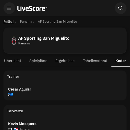
Fußball
Panama
AF Sporting San Miguelito
AF Sporting San Miguelito
Panama
Übersicht
Spielpläne
Ergebnisse
Tabellenstand
Kader
Trainer
Cesar Aguilar
Torwarte
Kevin Mosquera
#1
Panama