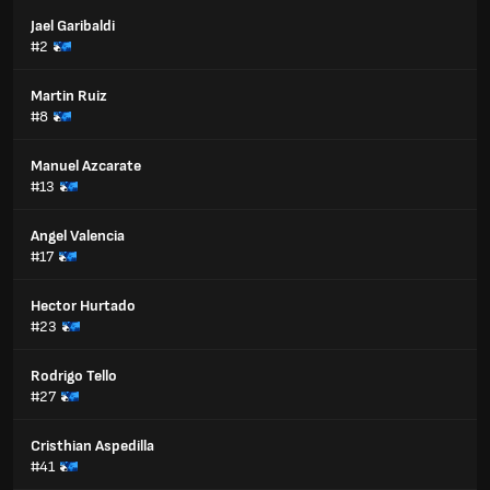
Jael Garibaldi
#2
Martin Ruiz
#8
Manuel Azcarate
#13
Angel Valencia
#17
Hector Hurtado
#23
Rodrigo Tello
#27
Cristhian Aspedilla
#41