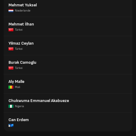
Mehmet Yuksel
Niederlande
Mehmet İlhan
Türkei
Yilmaz Ceylan
Türkei
Burak Camoglu
Türkei
Aly Malle
Mali
Chukwuma Emmanuel Akabueze
Nigeria
Can Erdem