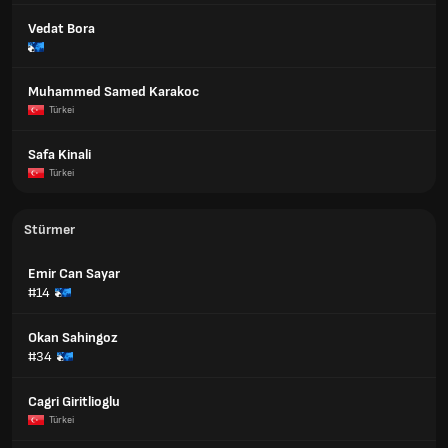
Vedat Bora
Muhammed Samed Karakoc
Türkei
Safa Kinali
Türkei
Stürmer
Emir Can Sayar
#14
Okan Sahingoz
#34
Cagri Giritlioglu
Türkei