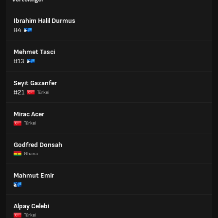
Ibrahim Halil Durmus
#4
Mehmet Tasci
#13
Seyit Gazanfer
#21
Türkei
Mirac Acer
Türkei
Godfred Donsah
Ghana
Mahmut Emir
Alpay Celebi
Türkei