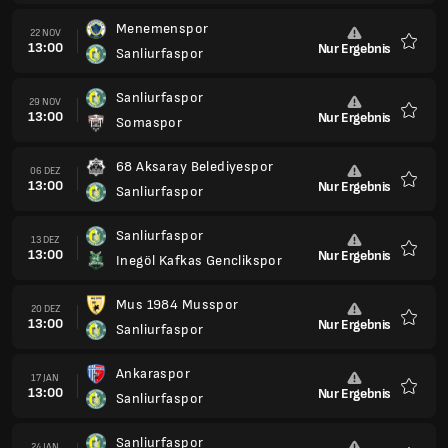
Mus 1984 Musspor
20 DEZ
13:00
Nur Ergebnis
Sanliurfaspor
Favori
Ankaraspor
17 JAN
13:00
Nur Ergebnis
Sanliurfaspor
Favori
Sanliurfaspor
24 JAN
13:00
Nur Ergebnis
Sebat Genclik Spor
Favori
Adana Demirspor
31 JAN
13:00
Nur Ergebnis
Sanliurfaspor
Favori
Sanliurfaspor
07 FEB
13:00
Nur Ergebnis
Aliaga Futbol
Favori
Belediye Derincespor
14 FEB
13:00
Nur Ergebnis
Sanliurfaspor
Favori
Sanliurfaspor
20 FEB