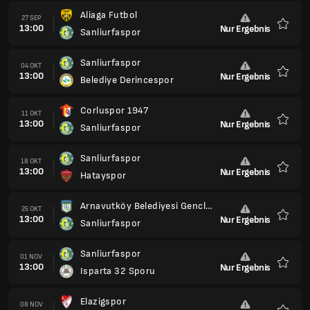
Aliaga Futbol
27 SEP
13:00
Nur Ergebnis
Sanliurfaspor
Favori
Sanliurfaspor
04 OKT
13:00
Nur Ergebnis
Belediye Derincespor
Favori
Corluspor 1947
11 OKT
13:00
Nur Ergebnis
Sanliurfaspor
Favori
Sanliurfaspor
18 OKT
13:00
Nur Ergebnis
Hatayspor
Favori
Arnavutköy Belediyesi Genclik Ve Spor
25 OKT
13:00
Nur Ergebnis
Sanliurfaspor
Favori
Sanliurfaspor
01 NOV
13:00
Nur Ergebnis
Isparta 32 Sporu
Favori
Elazigspor
08 NOV