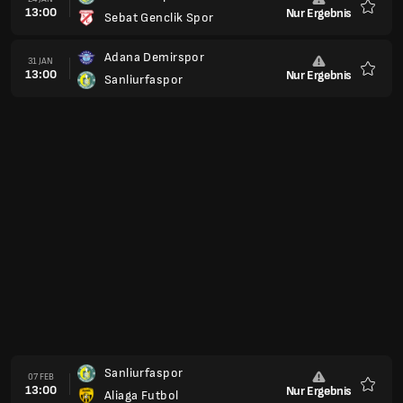
13:00
Nur Ergebnis
Corluspor 1947
Favori
Hatayspor
24 FEB
13:00
Nur Ergebnis
Sanliurfaspor
Favori
Sanliurfaspor
28 FEB
13:00
Nur Ergebnis
Arnavutköy Belediyesi Genclik Ve Spor
Favori
Isparta 32 Sporu
07 MÄR
13:00
Nur Ergebnis
Sanliurfaspor
Favori
Sanliurfaspor
14 MÄR
13:00
Nur Ergebnis
Elazigspor
Favori
Sanliurfaspor
20 MÄR
13:00
Nur Ergebnis
Kastamonuspor
Favori
Erbaaspor
24 MÄR
13:00
Nur Ergebnis
Sanliurfaspor
Favori