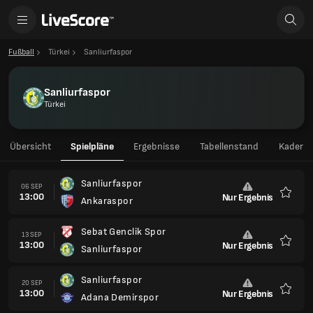
Fußball
Türkei
Sanliurfaspor
Sanliurfaspor
Türkei
Übersicht
Spielpläne
Ergebnisse
Tabellenstand
Kader
Sanliurfaspor
06 SEP
13:00
Nur Ergebnis
Ankaraspor
Favori
Sebat Genclik Spor
13 SEP
13:00
Nur Ergebnis
Sanliurfaspor
Favori
Sanliurfaspor
20 SEP
13:00
Nur Ergebnis
Adana Demirspor
Favori