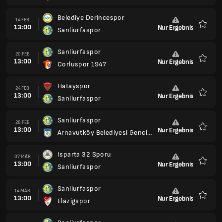
Sanliurfaspor
28 MÄR
13:00
Nur Ergebnis
Menemenspor
Favori
Somaspor
04 APR
13:00
Nur Ergebnis
Sanliurfaspor
Favori
Sanliurfaspor
11 APR
13:00
Nur Ergebnis
68 Aksaray Belediyespor
Favori
Inegöl Kafkas Genclikspor
18 APR
13:00
Nur Ergebnis
Sanliurfaspor
Favori
Sanliurfaspor
24 APR
13:00
Nur Ergebnis
Mus 1984 Musspor
Favori