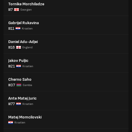
Tornike Morchiladze
#7
Georgien
Gabrijel Rukavina
#11
Kroatien
Daniel Adu-Adjei
#18
England
Jakov Puljic
#21
Kroatien
Cherno Saho
#37
Gambia
Ante Matej Juric
#77
Kroatien
Matej Momcilovski
Kroatien