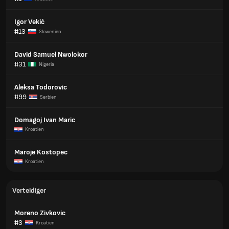
Igor Vekić
#13
Slowenien
David Samuel Nwolokor
#31
Nigeria
Aleksa Todorovic
#99
Serbien
Domagoj Ivan Maric
Kroatien
Maroje Kostopec
Kroatien
Verteidiger
Moreno Zivkovic
#3
Kroatien