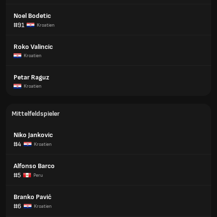
Noel Bodetic
#91
Kroatien
Roko Valincic
Kroatien
Petar Raguz
Kroatien
Mittelfeldspieler
Niko Jankovic
#4
Kroatien
Alfonso Barco
#5
Peru
Branko Pavić
#6
Kroatien