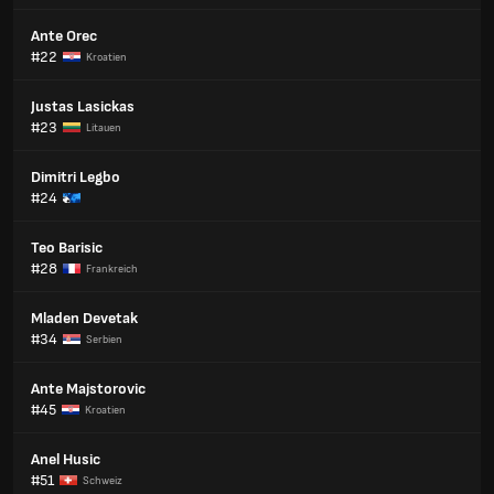
Ante Orec
#22
Kroatien
Justas Lasickas
#23
Litauen
Dimitri Legbo
#24
Teo Barisic
#28
Frankreich
Mladen Devetak
#34
Serbien
Ante Majstorovic
#45
Kroatien
Anel Husic
#51
Schweiz