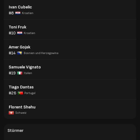
Ivan Cubelic
#8
Kroatien
Toni Fruk
#10
Kroatien
Amer Gojak
#14
Bosnien und Herzegowina
Samuele Vignato
#19
Italien
Tiago Dantas
#26
Portugal
Florent Shehu
Schweiz
Stürmer