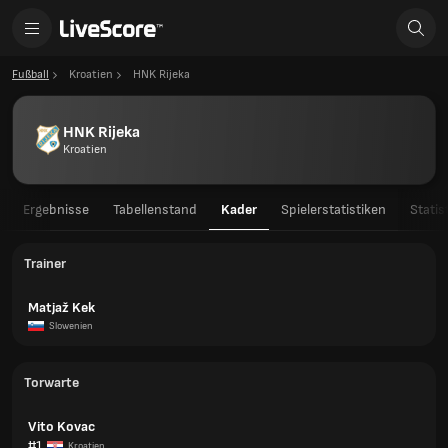
Fußball
Kroatien
HNK Rijeka
HNK Rijeka
Kroatien
Ergebnisse
Tabellenstand
Kader
Spielerstatistiken
Statis
Trainer
Matjaž Kek
Slowenien
Torwarte
Vito Kovac
#1
Kroatien