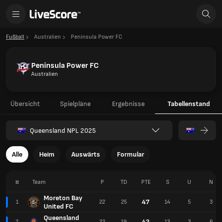
Fußball
Australien
Peninsula Power FC
Peninsula Power FC
Australien
Übersicht
Spielpläne
Ergebnisse
Tabellenstand
Queensland NPL 2025
Alle
Heim
Auswärts
Formular
#
Team
P
TD
PTE
S
U
N
Moreton Bay
47
1
22
25
14
5
3
United FC
Queensland
42
2
22
19
13
3
6