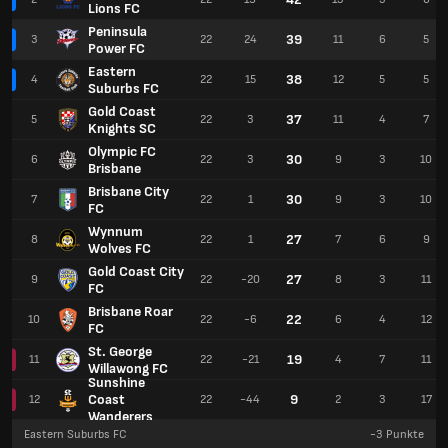
Lions FC
Peninsula
39
3
22
24
11
6
5
Power FC
Eastern
38
4
22
15
12
5
5
Suburbs FC
Gold Coast
37
5
22
3
11
4
7
Knights SC
Olympic FC
30
6
22
3
9
3
10
Brisbane
Brisbane City
30
7
22
1
9
3
10
FC
Wynnum
27
8
22
1
7
6
9
Wolves FC
Gold Coast City
27
9
22
-20
8
3
11
FC
Brisbane Roar
22
10
22
-6
6
4
12
FC
St. George
19
11
22
-21
4
7
11
Willawong FC
Sunshine
Coast
9
12
22
-44
2
3
17
Wanderers
Eastern Suburbs FC
-3
Punkte