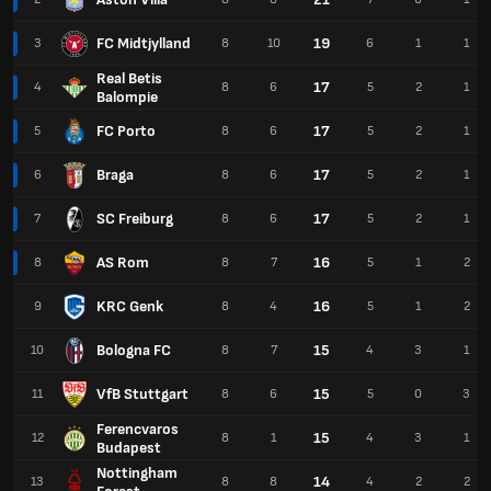
FC Midtjylland
19
3
8
10
6
1
1
Real Betis
17
4
8
6
5
2
1
Balompie
FC Porto
17
5
8
6
5
2
1
Braga
17
6
8
6
5
2
1
SC Freiburg
17
7
8
6
5
2
1
AS Rom
16
8
8
7
5
1
2
KRC Genk
16
9
8
4
5
1
2
Bologna FC
15
10
8
7
4
3
1
VfB Stuttgart
15
11
8
6
5
0
3
Ferencvaros
15
12
8
1
4
3
1
Budapest
Nottingham
14
13
8
8
4
2
2