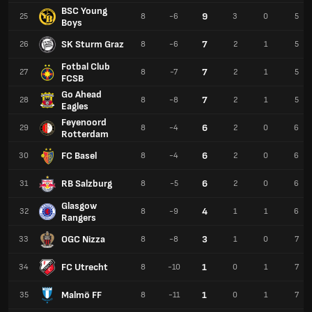
BSC Young
9
25
8
-6
3
0
5
Boys
SK Sturm Graz
7
26
8
-6
2
1
5
Fotbal Club
7
27
8
-7
2
1
5
FCSB
Go Ahead
7
28
8
-8
2
1
5
Eagles
Feyenoord
6
29
8
-4
2
0
6
Rotterdam
FC Basel
6
30
8
-4
2
0
6
RB Salzburg
6
31
8
-5
2
0
6
Glasgow
4
32
8
-9
1
1
6
Rangers
OGC Nizza
3
33
8
-8
1
0
7
FC Utrecht
1
34
8
-10
0
1
7
Malmö FF
1
35
8
-11
0
1
7