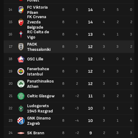
Forest
FC Viktoria
14
14
8
5
3
5
0
Pilsen
FK Crvena
Zvezda
14
15
8
1
4
2
2
Belgrade
RC Celta de
13
16
8
4
4
1
3
Vigo
PAOK
12
17
8
3
3
3
2
Thessaloniki
OSC Lille
12
18
8
3
4
0
4
Fenerbahce
12
19
8
3
3
3
2
Istanbul
Panathinaikos
12
20
8
2
3
3
2
Athen
Celtic Glasgow
11
21
8
-2
3
2
3
Ludogorets
10
22
8
-3
3
1
4
1945 Razgrad
GNK Dinamo
10
23
8
-4
3
1
4
Zagreb
SK Brann
9
24
8
-2
2
3
3