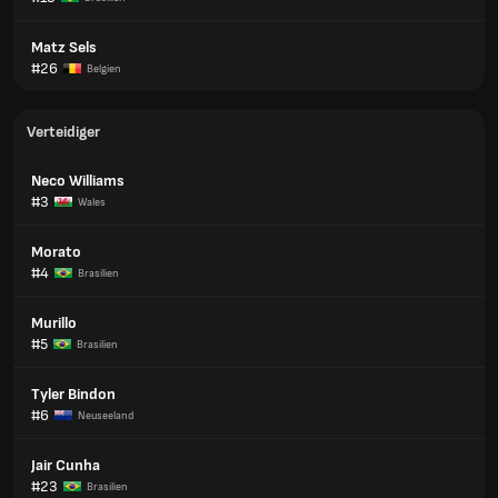
Matz Sels
#26
Belgien
Verteidiger
Neco Williams
#3
Wales
Morato
#4
Brasilien
Murillo
#5
Brasilien
Tyler Bindon
#6
Neuseeland
Jair Cunha
#23
Brasilien