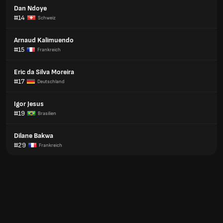
Dan Ndoye
#14
Schweiz
Arnaud Kalimuendo
#15
Frankreich
Eric da Silva Moreira
#17
Deutschland
Igor Jesus
#19
Brasilien
Dilane Bakwa
#29
Frankreich