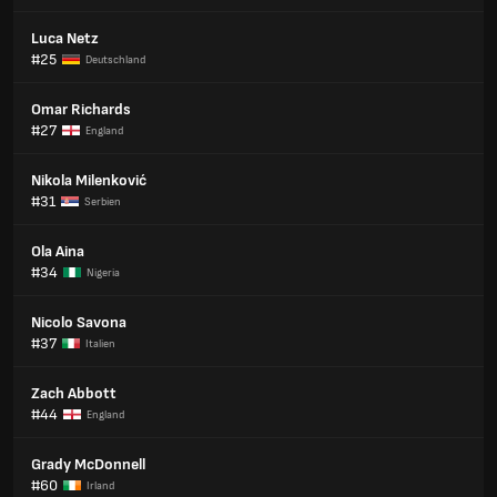
Luca Netz
#25
Deutschland
Omar Richards
#27
England
Nikola Milenković
#31
Serbien
Ola Aina
#34
Nigeria
Nicolo Savona
#37
Italien
Zach Abbott
#44
England
Grady McDonnell
#60
Irland