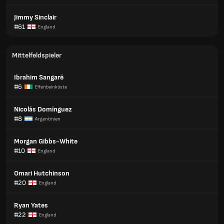
Jimmy Sinclair
#61
England
Mittelfeldspieler
Ibrahim Sangaré
#6
Elfenbeinküste
Nicolás Domínguez
#8
Argentinien
Morgan Gibbs-White
#10
England
Omari Hutchinson
#20
England
Ryan Yates
#22
England