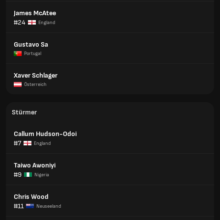
James McAtee
#24
England
Gustavo Sa
Portugal
Xaver Schlager
Österreich
Stürmer
Callum Hudson-Odoi
#7
England
Taiwo Awoniyi
#9
Nigeria
Chris Wood
#11
Neuseeland