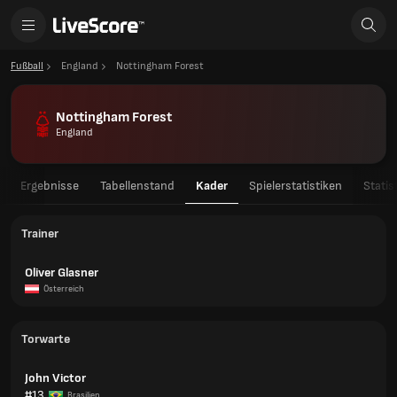
Fußball
England
Nottingham Forest
Nottingham Forest
England
Ergebnisse
Tabellenstand
Kader
Spielerstatistiken
Statis
Trainer
Oliver Glasner
Österreich
Torwarte
John Victor
#13
Brasilien