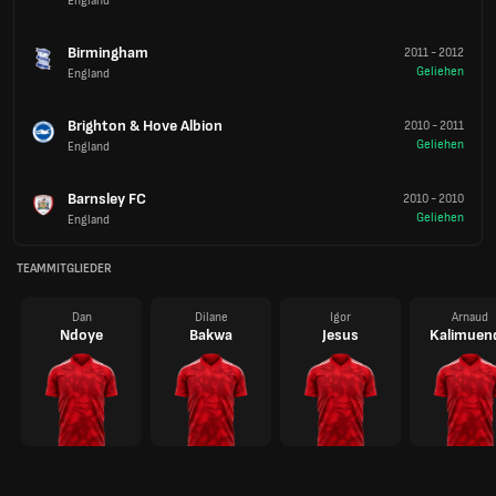
England
Birmingham
2011
-
2012
Geliehen
England
Brighton & Hove Albion
2010
-
2011
Geliehen
England
Barnsley FC
2010
-
2010
Geliehen
England
TEAMMITGLIEDER
Dan
Dilane
Igor
Arnaud
Ndoye
Bakwa
Jesus
Kalimuen