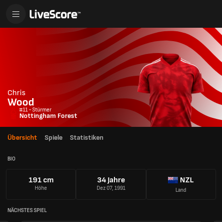
Chris
Wood
#11 - Stürmer
Nottingham Forest
Übersicht
Spiele
Statistiken
BIO
191 cm
34 Jahre
NZL
Höhe
Dez 07, 1991
Land
NÄCHSTES SPIEL