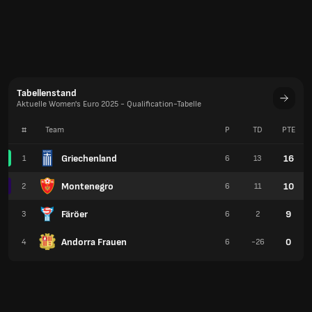
Tabellenstand
Aktuelle Women's Euro 2025 - Qualification-Tabelle
#
Team
P
TD
PTE
Griechenland
16
1
6
13
Montenegro
10
2
6
11
Färöer
9
3
6
2
Andorra Frauen
0
4
6
-26