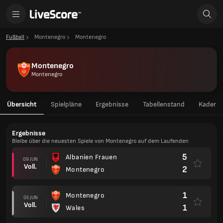
Fußball
Montenegro
Montenegro
Montenegro
Montenegro
Übersicht
Spielpläne
Ergebnisse
Tabellenstand
Kader
Ergebnisse
Bleibe über die neuesten Spiele von Montenegro auf dem Laufenden
5
Albanien Frauen
09 JUN
Voll.
2
Montenegro
1
Montenegro
05 JUN
Voll.
1
Wales