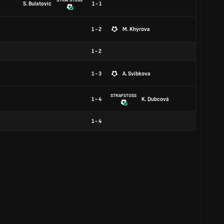
STRAFSTOSS
S. Bulatovic
1 - 1
1 - 2
M. Khyrova
1
-
2
1 - 3
A. Svibkova
STRAFSTOSS
1 - 4
K. Dubcová
1
-
4