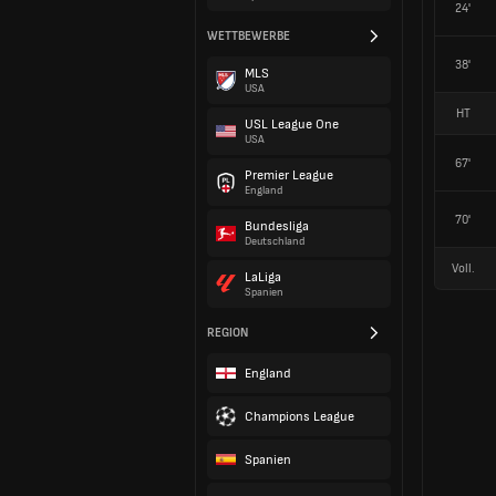
24'
WETTBEWERBE
38'
MLS
USA
HT
USL League One
USA
67'
Premier League
England
70'
Bundesliga
Deutschland
Voll.
LaLiga
Spanien
REGION
England
Champions League
Spanien