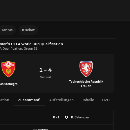
Tennis
Kricket
en's UEFA World Cup Qualification
A Qualification: Group B1
1 - 4
Vollzeit
Tschechische Republik
Montenegro
Frauen
ation
Zusammenf.
Aufstellungen
Tabelle
H2H
0 - 1
K. Cahynova