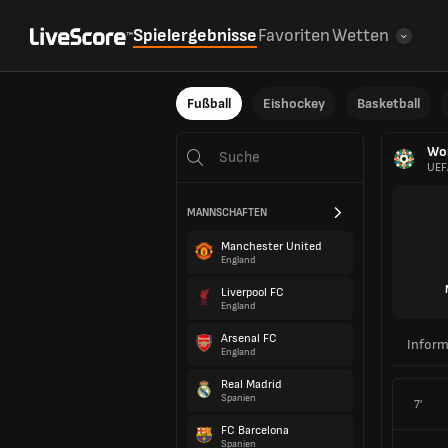
Spielergebnisse
Favoriten
Wetten
Fußball
Eishockey
Basketball
Wom
UEF
MANNSCHAFTEN
Manchester United
England
Liverpool FC
England
Arsenal FC
Inform
England
Real Madrid
Spanien
7'
FC Barcelona
Spanien